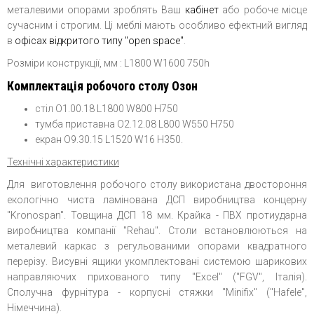
металевими опорами зроблять Ваш
кабінет
або робоче місце
сучасним і строгим. Ці меблі мають особливо ефектний вигляд
в
офісах відкритого типу "open spaсe"
.
Розміри конструкції, мм : L1800 W1600 750h
Комплектація робочого столу Озон
стіл O1.00.18 L1800 W800 H750
тумба приставна O2.12.08 L800 W550 H750
екран O9.30.15 L1520 W16 H350.
Технічні характеристики
Для виготовлення робочого столу використана двостороння
екологічно чиста ламінована ДСП виробництва концерну
"Kronospan". Товщина ДСП 18 мм. Крайка - ПВХ протиударна
виробництва компанії "Rehau". Столи встановлюються на
металевий каркас з регульованими опорами квадратного
перерізу. Висувні ящики укомплектовані системою шарикових
направляючих прихованого типу "Excel" ("FGV", Італія).
Сполучна фурнітура - корпусні стяжки "Minifix" ("Hafele",
Німеччина).