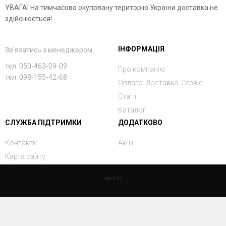
УВАГА! На тимчасово окуповану територію України доставка не
здійснюється!
ІНФОРМАЦІЯ
Зв'язатись з менеджером:
тел. 050-463-09-09
Про компанію
тел. 098-155-42-68
Оплата. Доставка. Сервіс
Статті
Каталог
СЛУЖБА ПІДТРИМКИ
ДОДАТКОВО
Контакти
Акції
Карта сайту
OpenCart