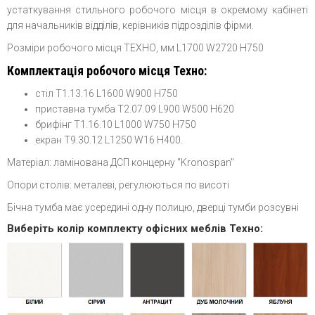
устаткування стильного робочого місця в окремому кабінеті
для начальників відділів, керівників підрозділів фірми.
Розміри робочого місця ТЕХНО, мм L1700 W2720 H750
Комплектація робочого місця Техно:
стіл T1.13.16 L1600 W900 H750
приставна тумба T2.07.09 L900 W500 H620
брифінг T1.16.10 L1000 W750 H750
екран T9.30.12 L1250 W16 H400.
Матеріал: ламінована ДСП концерну "Kronospan"
Опори столів: металеві, регулюються по висоті
Бічна тумба має усередині одну полицю, дверці тумби розсувні
Виберіть колір комплекту офісних меблів Техно: