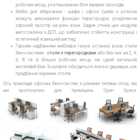
робочих місць, розташованих біля жвавих проходів.
Меблі для зберігання - шафи і офісні тумби з успіхом
можуть виконувати функцію перегородок, розділяючи
офісний простір на різні зони. Задня стінка цих модулів
виготовлена з ДСП, що забезпечує стійкість конструкції і
естетичний зовнішній вигляд.
Гарним надбанням меблевої галузі останніх років стали
бенч-системи -
столи з перегородками
або без них на 2, 4,
6, 8 та й більше робочих місць на одній загальній
металевій базі. Їх купівля обходиться значно дешевше, ніж
придбання окремих столів.
Ось приклади офісних бенч-систем з різними типами опор, які
ми пропонуємо для приміщень Open Space: