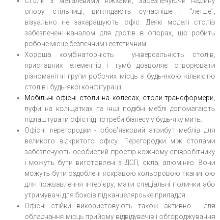
Столи з металевими ніжками, забезпечуючи надійну
опору стільниці, виглядають сучасніше і "легше",
візуально не захаращують офіс. Деякі моделі столів
забезпечені каналом для дротів в опорах, що робить
робоче місце безпечним і естетичним.
Хороша комбінаторність і універсальність столів,
приставних елементів і тумб дозволяє створювати
різноманітні групи робочих місць з будь-якою кількістю
столів і будь-якої конфігурації.
Мобільні офісні столи на колесах
,
столи-трансформери
,
пуфи на коліщатках та інші подібні меблі допомагають
підлаштувати офіс під потреби бізнесу у будь-яку мить.
Офісні перегородки - обов'язковий атрибут меблів для
великого відкритого офісу. Перегородки між столами
забезпечують особистий простір кожному співробітнику
і можуть бути виготовлені з ДСП, скла, алюмінію. Вони
можуть бути оздоблені яскравою кольоровою тканиною
для пожвавлення інтер'єру, мати спеціальні полички або
утримувачі для боксів під канцелярське приладдя.
Офісні стійки використовують також активно - для
обладнання місць прийому відвідувачів і обгороджування