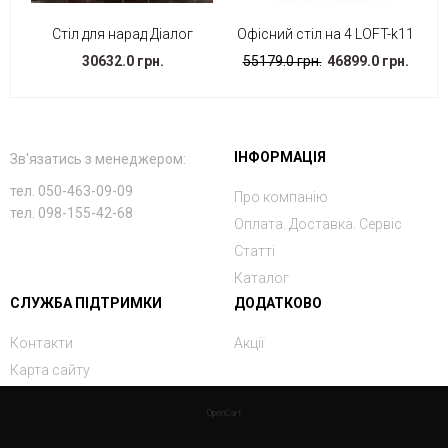
Стіл для нарад Діалог
Офісний стіл на 4 LOFT-k11
30632.0 грн.
55179.0 грн.
46899.0 грн.
ІНФОРМАЦІЯ
Зв'язатись з менеджером:
тел. 050-463-09-09
Про компанію
тел. 098-155-42-68
Оплата. Доставка. Сервіс
Статті
Каталог
СЛУЖБА ПІДТРИМКИ
ДОДАТКОВО
Контакти
Акції
Карта сайту
OpenCart