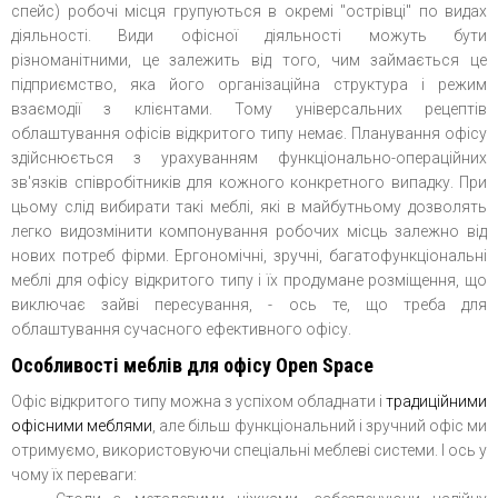
спейс) робочі місця групуються в окремі "острівці" по видах
діяльності. Види офісної діяльності можуть бути
різноманітними, це залежить від того, чим займається це
підприємство, яка його організаційна структура і режим
взаємодії з клієнтами. Тому універсальних рецептів
облаштування офісів відкритого типу немає. Планування офісу
здійснюється з урахуванням функціонально-операційних
зв'язків співробітників для кожного конкретного випадку. При
цьому слід вибирати такі меблі, які в майбутньому дозволять
легко видозмінити компонування робочих місць залежно від
нових потреб фірми. Ергономічні, зручні, багатофункціональні
меблі для офісу відкритого типу і їх продумане розміщення, що
виключає зайві пересування, - ось те, що треба для
облаштування сучасного ефективного офісу.
Особливості меблів для офісу Open Space
Офіс відкритого типу можна з успіхом обладнати і
традиційними
офісними меблями
, але більш функціональний і зручний офіс ми
отримуємо, використовуючи спеціальні меблеві системи. І ось у
чому їх переваги: