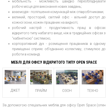
мобільність - можливість швидко переобладнувати
робочі місця для виконання нових завдань;
взаємодія - поліпшення комунікацій між співробітниками;
великий, просторий, світлий офіс - вільний доступ до
кожної зони, кожен працівник на видноті;
робочий настрій - продуктивність праці в офісах
відкритого типу набагато вище, ніж в традиційних офісах з
"кабінетною" системою;
корпоративний дух - розміщення працівників в одному
приміщенні сприяє об'єднанню колективу, стимулює до
роботи в команді.
МЕБЛІ ДЛЯ ОФІСУ
ВІДКРИТОГО ТИПУ OPEN SPACE
ДЖЕТ
ПРАЙМ
ОЗОН
ТЕХНО
За допомогою спеціальних меблів для офісу Open Space (опен