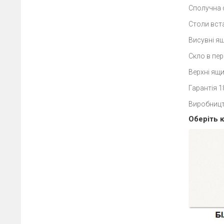
Сполучна ф
Столи вст
Висувні я
Скло в пер
Верхні ящ
Гарантія 1
Виробницт
Оберіть к