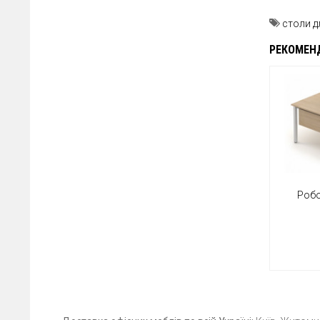
столи д
РЕКОМЕН
Робо