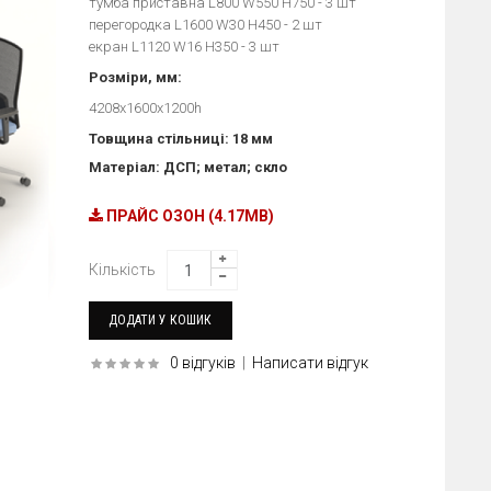
тумба приставна L800 W550 H750 - 3 шт
перегородка L1600 W30 H450 - 2 шт
екран L1120 W16 H350 - 3 шт
Розміри, мм:
4208х1600х1200h
Товщина стільниці: 18 мм
Матеріал: ДСП; метал; скло
ПРАЙС ОЗОН (4.17MB)
Кількість
0 відгуків
|
Написати відгук