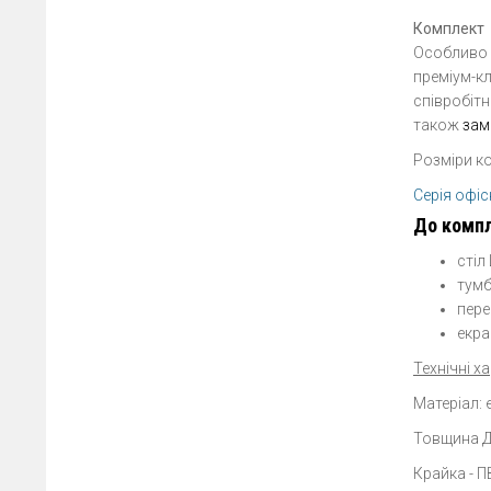
Комплект 
Особливо 
преміум-кл
співробі
також
зам
Розміри ко
Серія офі
До компл
стіл
тумб
пере
екра
Технічні х
Матеріал:
Товщина Д
Крайка - 