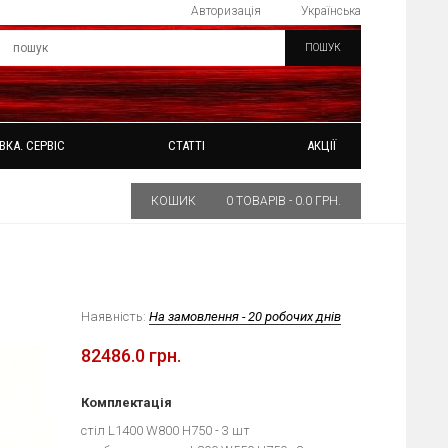
Авторизація
Українська
ПОШУК
ВКА. СЕРВІС
СТАТТІ
АКЦІЇ
КОШИК
0 ТОВАРІВ - 0.0 ГРН.
Наявність:
На замовлення - 20 робочих днів
82486.0 грн.
Комплектація
стіл L1400 W800 H750 - 3 шт