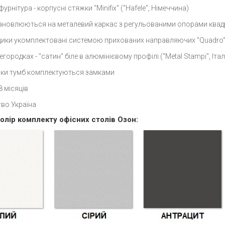
урнітура - корпусні стяжки "Minifix" ("Hafele", Німеччина)
ановлюються на металевий каркас з регульованими опорами квадр
щики укомплектовані системою прихованих направляючих "Quadro" (
егородках - "сатин" біле в алюмінієвому профілі ("Metal Stampi", Італ
ики тумб комплектуються замками
8 місяців
во Україна
олір комплекту офісних столів Озон: