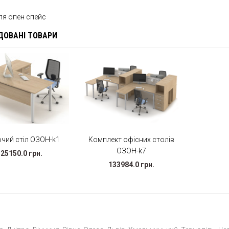
ля опен спейс
ДОВАНІ ТОВАРИ
чий стіл ОЗОН-k1
Комплект офісних столів
ОЗОН-k7
25150.0 грн.
133984.0 грн.