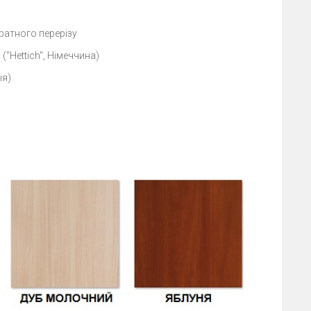
атного перерізу
"Hettich", Німеччина)
ія)