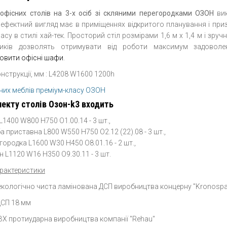
офісних столів на 3-х осіб зі скляними перегородками ОЗОН
вик
ефектний вигляд має в приміщеннях відкритого планування і приз
асу в стилі хай-тек. Просторий стіл розмірами 1,6 м х 1,4 м і зр
тників дозволять отримувати від роботи максимум задоволе
овити офісні шафи
.
нструкції, мм : L4208 W1600 1200h
сних меблів преміум-класу ОЗОН
екту столів Озон-k3 входить
 L1400 W800 H750 O1.00.14 - 3 шт.,
а приставна L800 W550 H750 O2.12 (22).08 - 3 шт.,
городка L1600 W30 H450 O8.01.16 - 2 шт.,
н L1120 W16 H350 O9.30.11 - 3 шт.
арактеристики
 екологічно чиста ламінована ДСП виробництва концерну "Kronospa
СП 18 мм
ПВХ протиударна виробництва компанії "Rehau"