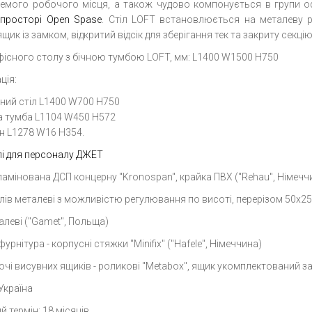
ремого робочого місця, а також чудово компонується в групи оф
просторі Open Spase
. Стіл LOFT встановлюється на металеву 
щик із замком, відкритий відсік для зберігання тек та закриту секці
фісного столу з бічною тумбою LOFT, мм: L1400 W1500 H750
ція:
ний стіл L1400 W700 H750
а тумба L1104 W450 H572
н L1278 W16 H354.
і для персоналу ДЖЕТ
ламінована ДСП концерну "Kronospan", крайка ПВХ ("Rehau", Німечч
лів металеві з можливістю регулювання по висоті, перерізом 50х2
алеві ("Gamet", Польща)
урнітура - корпусні стяжки "Minifix" ("Hafele", Німеччина)
чі висувних ящиків - роликові "Metabox", ящик укомплектований 
Україна
й термін: 18 місяців