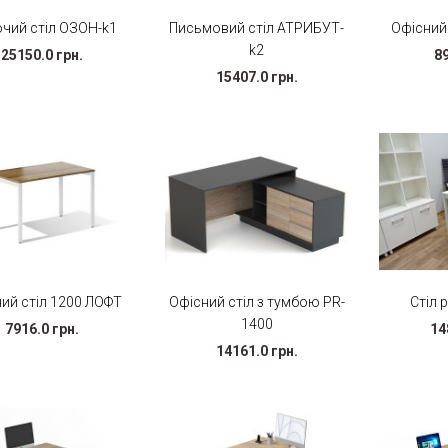
чий стіл ОЗОН-k1
Письмовий стіл АТРИБУТ-
Офісний
k2
25150.0 грн.
89
15407.0 грн.
ий стіл 1200 ЛОФТ
Офісний стіл з тумбою PR-
Стіл 
1400
7916.0 грн.
14
14161.0 грн.