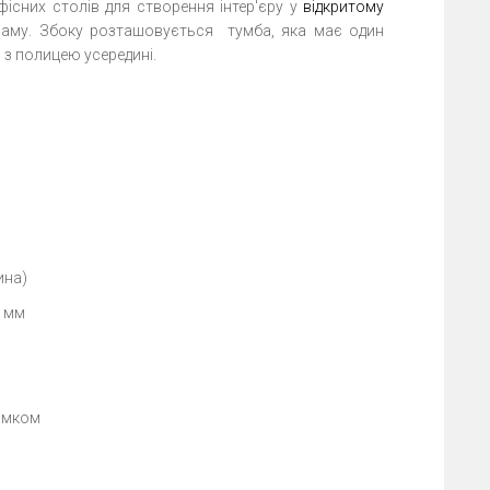
існих столів для створення інтер'єру у
відкритому
раму. Збоку розташовується тумба, яка має один
ю з полицею усередині.
ина)
5 мм
замком