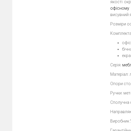
якості ок
офісному 
висувний я
Розміри о
Комплекта
офіс
бічн
екра
Серія:
мебл
Матеріал: 
Опори сто
Ручки: мет
Сполучна ф
Направляю
Виробник 
Гарантійни