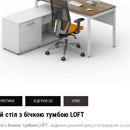
ЕРИСТИКИ
ВІДГУКІВ (0)
ОПИС
й стіл з бічною тумбою LOFT
тіл з бічною тумбою LOFT
- відмінне рішення для устаткування суча