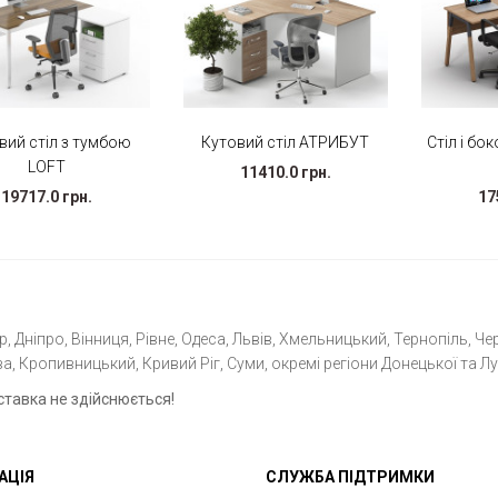
вий стіл з тумбою
Кутовий стіл АТРИБУТ
Стіл і бо
LOFT
11410.0 грн.
19717.0 грн.
17
 Дніпро, Вінниця, Рівне, Одеса, Львів, Хмельницький, Тернопіль, Чер
а, Кропивницький, Кривий Ріг, Суми, окремі регіони Донецької та Лу
ставка не здійснюється!
АЦІЯ
СЛУЖБА ПІДТРИМКИ