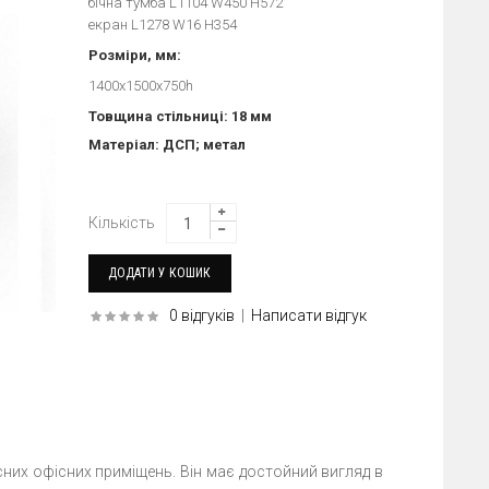
бічна тумба L1104 W450 H572
екран L1278 W16 H354
Розміри, мм:
1400х1500х750h
Товщина стільниці: 18 мм
Матеріал: ДСП; метал
Кількість
0 відгуків
|
Написати відгук
сних офісних приміщень. Він має достойний вигляд в