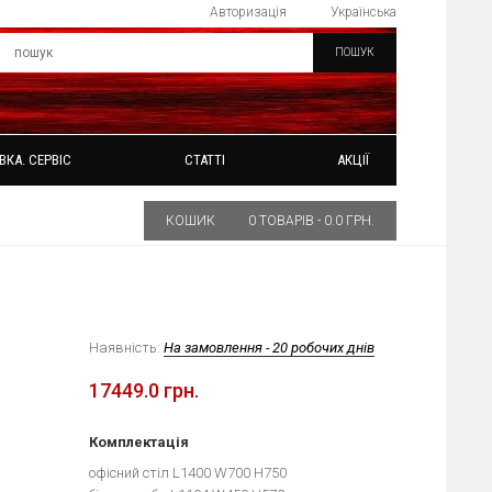
Авторизація
Українська
ПОШУК
ВКА. СЕРВІС
СТАТТІ
АКЦІЇ
КОШИК
0 ТОВАРІВ - 0.0 ГРН.
Наявність:
На замовлення - 20 робочих днів
17449.0 грн.
Комплектація
офісний стіл L1400 W700 H750