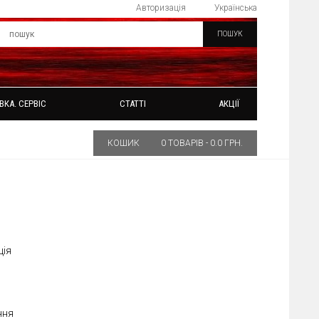
Авторизація
Українська
ПОШУК
ВКА. СЕРВІС
СТАТТІ
АКЦІЇ
КОШИК
0 ТОВАРІВ - 0.0 ГРН.
ція
ння