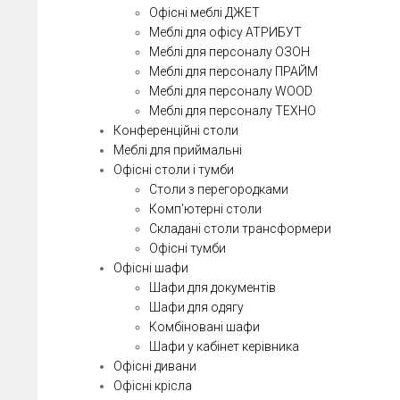
Офісні меблі ДЖЕТ
Меблі для офісу АТРИБУТ
Меблі для персоналу ОЗОН
Меблі для персоналу ПРАЙМ
Меблі для персоналу WOOD
Меблі для персоналу ТЕХНО
Конференційні столи
Меблі для приймальні
Офісні столи і тумби
Столи з перегородками
Комп'ютерні столи
Складані столи трансформери
Офісні тумби
Офісні шафи
Шафи для документів
Шафи для одягу
Комбіновані шафи
Шафи у кабінет керівника
Офісні дивани
Офісні крісла