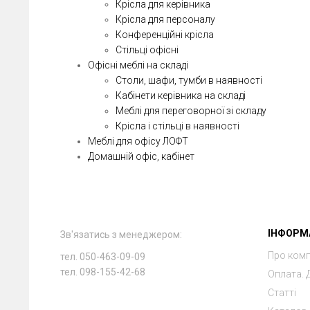
Крісла для керівника
Крісла для персоналу
Конференційні крісла
Стільці офісні
Офісні меблі на складі
Столи, шафи, тумби в наявності
Кабінети керівника на складі
Меблі для переговорної зі складу
Крісла і стільці в наявності
Меблі для офісу ЛОФТ
Домашній офіс, кабінет
ІНФОРМ
Зв'язатись з менеджером:
Про ком
тел. 050-463-09-09
тел. 098-155-42-68
Оплата. 
Статті