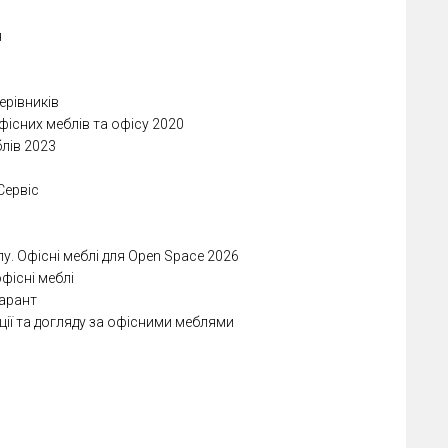
я
ерівників
офісних меблів та офісу 2020
лів 2023
Сервіс
пу. Офісні меблі для Open Space 2026
офісні меблі
марант
ії та догляду за офісними меблями