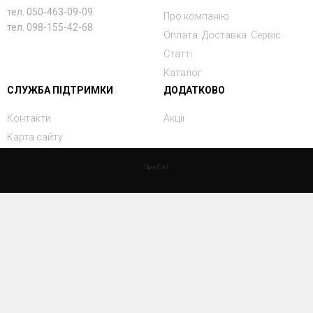
тел. 050-463-09-09
Про компанію
тел. 098-155-42-68
Оплата. Доставка. Сервіс
Статті
Каталог
СЛУЖБА ПІДТРИМКИ
ДОДАТКОВО
Контакти
Акції
Карта сайту
OpenCart