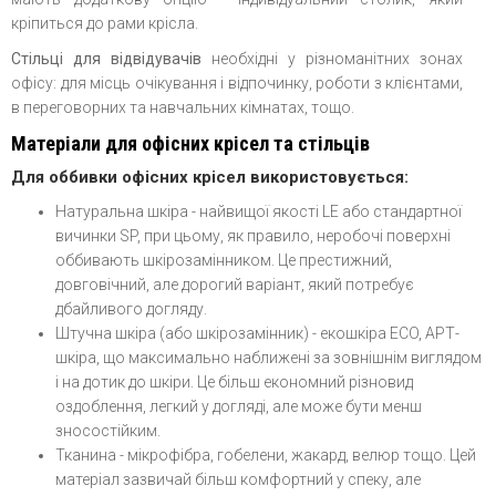
кріпиться до рами крісла.
Стільці для відвідувачів
необхідні у різноманітних зонах
офісу: для місць очікування і відпочинку, роботи з клієнтами,
в переговорних та навчальних кімнатах, тощо.
Матеріали для офісних крісел та стільців
Для оббивки офісних крісел використовується:
Натуральна шкіра - найвищої якості LE або стандартної
вичинки SP, при цьому, як правило, неробочі поверхні
оббивають шкірозамінником. Це престижний,
довговічний, але дорогий варіант, який потребує
дбайливого догляду.
Штучна шкіра (або шкірозамінник) - екошкіра ECO, АРТ-
шкіра, що максимально наближені за зовнішнім виглядом
і на дотик до шкіри. Це більш економний різновид
оздоблення, легкий у догляді, але може бути менш
зносостійким.
Тканина - мікрофібра, гобелени, жакард, велюр тощо. Цей
матеріал зазвичай більш комфортний у спеку, але