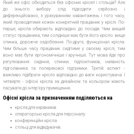
Який же офіс обходиться без офісних крісел і стільців? Але
до їхнього вибору слід підходити серйозно і
диференційовано, з урахуванням навантажень і того часу,
який проводитиме кожен конкретний працівник у кріслі. По-
перше, крісла обирають відповідно до посади. Чим вищий
статус працівника, тим солідніше має бути його крісло: вище
спинка, дорожче оздоблення. По-друге, функціонал крісла.
Чим більше часу працівник сидітиме у своєму кріслі, тим
воно має бути ергономічніше і зручніше. Тут мова йде про
регулювання сидіння, спинки, підлокітників, наявність
підголівника та поперекової підтримки. Третій аспект -
важливо підібрати крісло відповідно до ваги користувача. І
четверте - офісні крісла за дизайном та кольором мають
пасувати до інтер'єру приміщення.
Офісні крісла за призначенням поділяються на
крісла для керівників
операторські крісла для персоналу
конференційні крісла
стільці для відвідувачів.