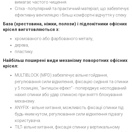
вимагає частого чищення.
Сітка - популярний та практичний матеріал, що забезпечує
ефективну вентиляцію і більш комфортні відчуття у спеку.
База (хрестовина, ніжки, полози) і підлокітники офісних
крісел виготовляються з:
хромованого або фарбованого металу,
дерева,
пластику.
Найбільш поширені види механізму поворотних офісних
крісел:
MULTIBLOCK
(MPD) забезпечує вільне гойдання,
регулювання сили відхилення, фіксацію сидіння та спинки
у 5 позиціях, "антишок-ефект" - попереджує несподіваний
нахил спинки або удар спинкою при знятті блокування
механізму.
ANYFIX -
вільне хитання, можливість фіксації спинки під
будь-яким кутом, регулювання сили відхилення під вагу
користувача.
TILT
- вільне хитання, фіксація спинки у вертикальному