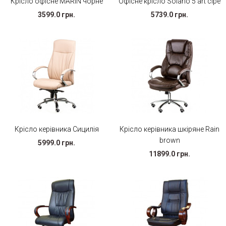
Крісло офісне MARIN чорне
Офісне крісло Solano 5 art сіре
3599.0 грн.
5739.0 грн.
Крісло керівника Сицилія
Крісло керівника шкіряне Rain
brown
5999.0 грн.
11899.0 грн.