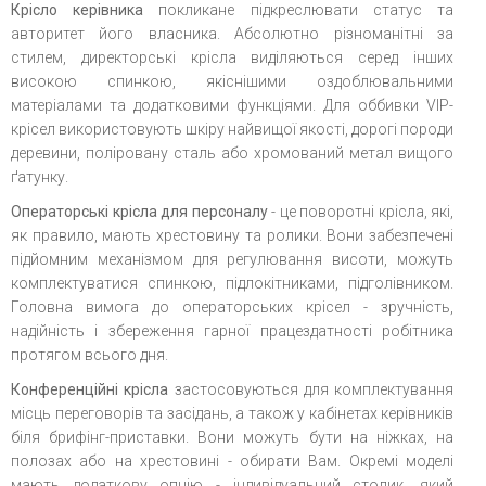
Крісло керівника
покликане підкреслювати статус та
авторитет його власника. Абсолютно різноманітні за
стилем, директорські крісла виділяються серед інших
високою спинкою, якіснішими оздоблювальними
матеріалами та додатковими функціями. Для оббивки VIP-
крісел використовують шкіру найвищої якості, дорогі породи
деревини, поліровану сталь або хромований метал вищого
ґатунку.
Операторські крісла для персоналу
- це поворотні крісла, які,
як правило, мають хрестовину та ролики. Вони забезпечені
підйомним механізмом для регулювання висоти, можуть
комплектуватися спинкою, підлокітниками, підголівником.
Головна вимога до операторських крісел - зручність,
надійність і збереження гарної працездатності робітника
протягом всього дня.
Конференційні крісла
застосовуються для комплектування
місць переговорів та засідань, а також у кабінетах керівників
біля брифінг-приставки. Вони можуть бути на ніжках, на
полозах або на хрестовині - обирати Вам. Окремі моделі
мають додаткову опцію - індивідуальний столик, який