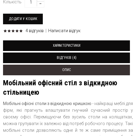
Кількість
4 відгуків
|
Написати відгук
ХАРАКТЕРИСТИКИ
ВІДГУКІВ (4)
ОПИС
Мобільний офісний стіл з відкидною
стільницею
Мобільні офісні столи з відкидною кришкою
- найкращі меблі для
фірм, які прагнуть влаштувати гнучкий сучасний простір у
своєму офісі. Переміщуючи без зусиль столи на коліщатках,
можна групувати їх залежно від потреб робочого процесу. Такі
мобільні столи дозволяють одне й те ж саме приміщення за