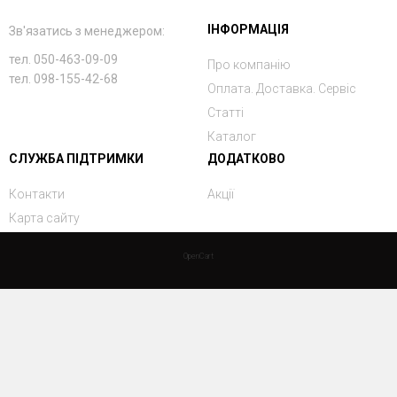
ІНФОРМАЦІЯ
Зв'язатись з менеджером:
тел. 050-463-09-09
Про компанію
тел. 098-155-42-68
Оплата. Доставка. Сервіс
Статті
Каталог
СЛУЖБА ПІДТРИМКИ
ДОДАТКОВО
Контакти
Акції
Карта сайту
OpenCart