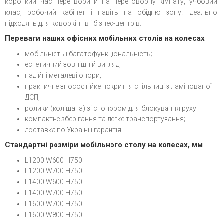
короткий час перетворити на переговорну кімнату, учбовий
клас, робочий кабінет і навіть на обідню зону. Ідеально
підходять для коворкінгів і бізнес-центрів.
Переваги наших офісних мобільних столів на колесах
мобільність і багатофункціональність;
естетичний зовнішній вигляд;
надійні металеві опори;
практичне зносостійке покриття стільниці з ламінованої
ДСП;
ролики (коліщата) зі стопором для блокування руху;
компактне зберігання та легке транспортування;
доставка по Україні і гарантія.
Стандартні розміри мобільного столу на колесах, мм
L1200 W600 H750
L1200 W700 H750
L1400 W600 H750
L1400 W700 H750
L1600 W700 H750
L1600 W800 H750