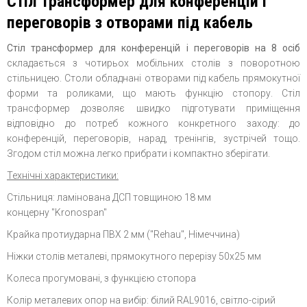
Стіл трансформер для конференцій і
переговорів з отворами під кабель
Стіл трансформер для конференцій і переговорів на 8 осіб
складається з чотирьох мобільних столів з поворотною
стільницею. Столи обладнані отворами під кабель прямокутної
форми та роликами, що мають функцію стопору. Стіл
трансформер дозволяє швидко підготувати приміщення
відповідно до потреб кожного конкретного заходу: до
конференцій, переговорів, нарад, тренінгів, зустрічей тощо.
Згодом стіл можна легко прибрати і компактно зберігати.
Технічні характеристики:
Стільниця: ламінована ДСП товщиною 18 мм
концерну "Kronospan"
Крайка протиударна ПВХ 2 мм ("Rehau", Німеччина)
Ніжки столів металеві, прямокутного перерізу 50x25 мм
Колеса прогумовані, з функцією стопора
Колір металевих опор на вибір: білий RAL9016, світло-сірий