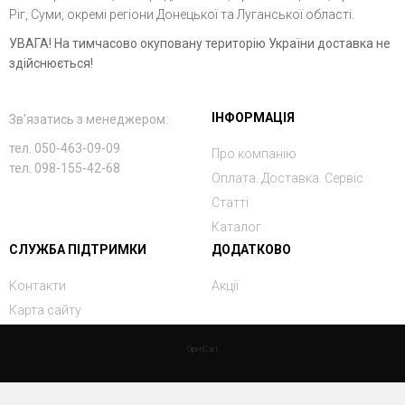
Ріг, Суми, окремі регіони Донецької та Луганської області.
УВАГА! На тимчасово окуповану територію України доставка не
здійснюється!
ІНФОРМАЦІЯ
Зв'язатись з менеджером:
тел. 050-463-09-09
Про компанію
тел. 098-155-42-68
Оплата. Доставка. Сервіс
Статті
Каталог
СЛУЖБА ПІДТРИМКИ
ДОДАТКОВО
Контакти
Акції
Карта сайту
OpenCart