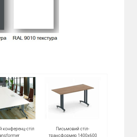
й конференц-стіл
Письмовий стіл-
ansformer
трансформер 1400х600