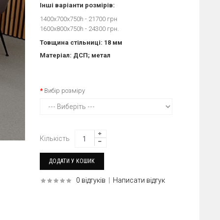
Інші варіанти розмірів:
1400х700х750h - 21700 грн
1600х800х750h - 24300 грн.
Товщина стільниці: 18 мм
Матеріал: ДСП; метал
Вибір розміру
Кількість
0 відгуків
|
Написати відгук