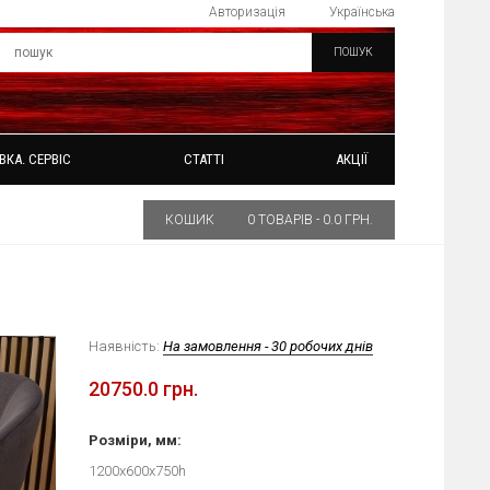
Авторизація
Українська
ПОШУК
ВКА. СЕРВІС
СТАТТІ
АКЦІЇ
КОШИК
0 ТОВАРІВ - 0.0 ГРН.
Наявність:
На замовлення - 30 робочих днів
20750.0 грн.
Розміри, мм:
1200х600х750h