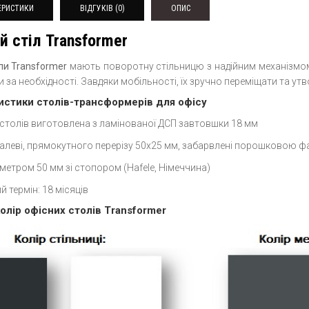
ЕРИСТИКИ
ВІДГУКІВ (0)
ОПИС
й стіл Transformer
оли Transformer
мають поворотну стільницю з надійним механізмом 
 за необхідності. Завдяки мобільності, їх зручно переміщати та утв
истики столів-трансформерів для офісу
 столів виготовлена з ламінованої ДСП завтовшки 18 мм
алеві, прямокутного перерізу 50х25 мм, забарвлені порошковою 
метром 50 мм зі стопором (Hafele, Німеччина)
й термін: 18 місяців
олір офісних столів Transformer