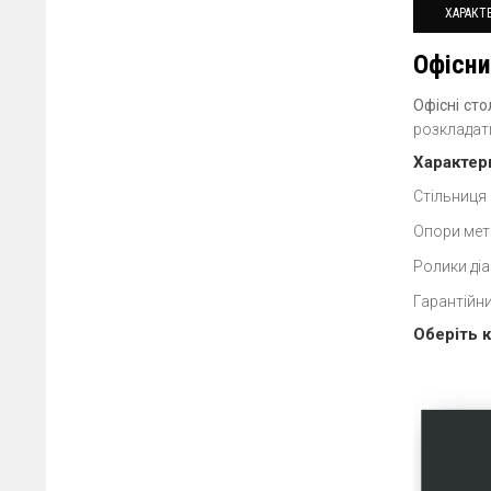
ХАРАКТ
Офісни
Офісні ст
розкладати
Характер
Стільниця
Опори мет
Ролики діа
Гарантійни
Оберіть к