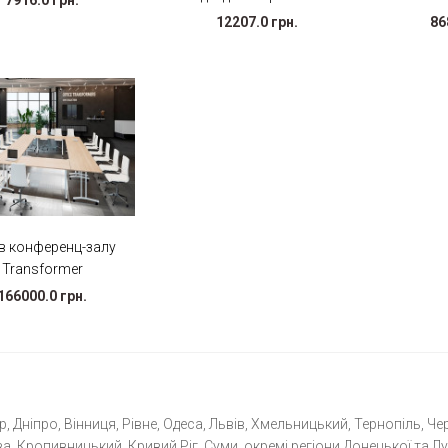
12207.0 грн.
86
 в конференц-залу
Transformer
166000.0 грн.
 Дніпро, Вінниця, Рівне, Одеса, Львів, Хмельницький, Тернопіль, Чер
а, Кропивницький, Кривий Ріг, Суми, окремі регіони Донецької та Лу