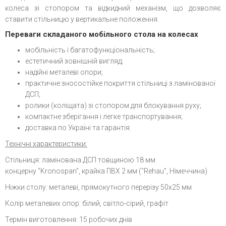
колеса зі стопором та відкидний механізм, що дозволяє
ставити стільницю у вертикальне положення.
Переваги складаного мобільного стола на колесах
мобільність і багатофункціональність;
естетичний зовнішній вигляд;
надійні металеві опори;
практичне зносостійке покриття стільниці з ламінованої
ДСП;
ролики (коліщата) зі стопором для блокування руху;
компактне зберігання і легке транспортування;
доставка по Україні та гарантія.
Технічні характеристики:
Стільниця: ламінована ДСП товщиною 18 мм
концерну "Kronospan", крайка ПВХ 2 мм ("Rehau", Німеччина)
Ніжки столу: металеві, прямокутного перерізу 50x25 мм
Колір металевих опор: білий, світло-сірий, графіт
Термін виготовлення: 15 робочих днів