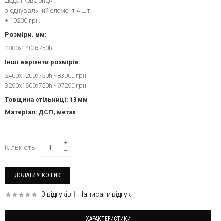
Додаткова опція:
з'єднувальний елемент 4 шт
+ 10200 грн.
Розміри, мм:
2800х1400х750h
Інші варіанти розмірів:
2400х1200х750h - 83000 грн
3200х1600х750h - 97200 грн
Товщина стільниці: 18 мм
Матеріал: ДСП; метал
Кількість
0 відгуків
|
Написати відгук
ХАРАКТЕРИСТИКИ