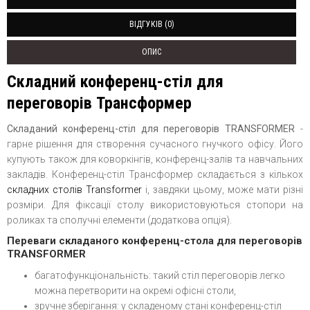
ВІДГУКІВ (0)
ОПИС
Складний конференц-стіл для
переговорів Трансформер
Складаний конференц-стіл для переговорів TRANSFORMER
-
гарне рішення для створення сучасного гнучкого офісу. Його
купують також для коворкінгів, конференц-залів та навчальних
закладів. Конференц-стіл Трансформер складається з кількох
складних столів Transformer
і, завдяки цьому, може мати різні
розміри. Для фіксації столу використовуються стопори на
роликах та сполучні елементи (додаткова опція).
Переваги складаного конференц-стола для переговорів
TRANSFORMER
багатофункціональність: такий стіл переговорів легко
можна перетворити на окремі офісні столи,
зручне зберігання: у складеному стані конференц-стіл