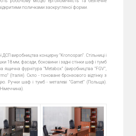
ують робочому місцю ергономічність та безпечне
- відкритими поличками заокругленої форми.
ї ДСП виробництва концерну "Kronospan". Стільниці і
шки 18 мм; фасади, боковини і задні стінки шаф і тумб
а ящична фурнітура "Metabox" (виробництва "FGV",
mo" (Італія). Скло - тоноване бронзового відтінку з
ю. Ручки шаф і тумб - металеві "Gamet" (Польща).
(Німеччина).