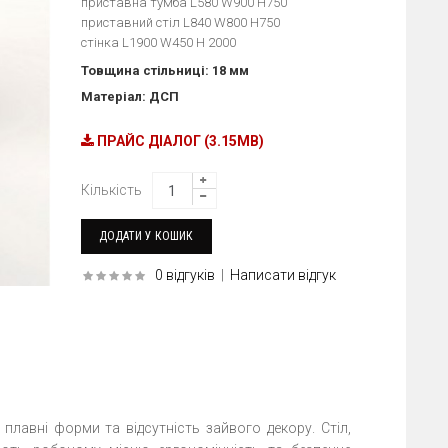
приставна тумба L580 W900 H750
приставний стіл L840 W800 H750
стінка L1900 W450 H 2000
Товщина стільниці: 18 мм
Матеріал: ДСП
ПРАЙС ДІАЛОГ (3.15MB)
Кількість
0 відгуків
|
Написати відгук
 плавні форми та відсутність зайвого декору. Стіл,