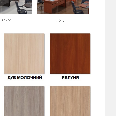
венге
яблуня