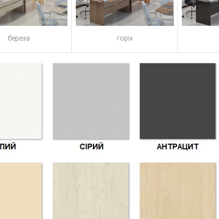
береза
горіх