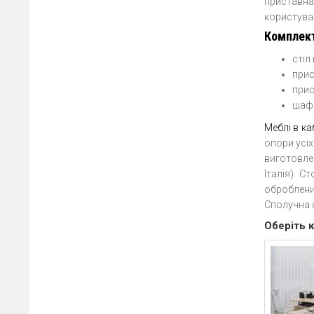
приставна
користуван
Комплект
стіл
прис
прис
шафа
Меблі в ка
опори усіх
виготовле
Італія). С
оброблени
Сполучна ф
Оберіть к