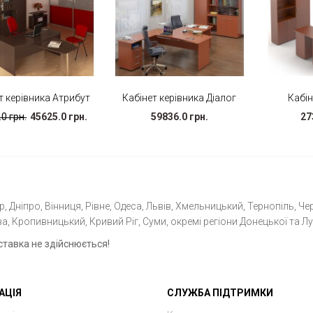
т керівника Атрибут
Кабінет керівника Діалог
Кабін
0 грн.
45625.0 грн.
59836.0 грн.
27
 Дніпро, Вінниця, Рівне, Одеса, Львів, Хмельницький, Тернопіль, Чер
а, Кропивницький, Кривий Ріг, Суми, окремі регіони Донецької та Лу
ставка не здійснюється!
АЦІЯ
СЛУЖБА ПІДТРИМКИ