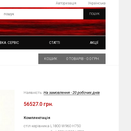
Авторизація
Українська
ПОШУК
ВКА. СЕРВІС
СТАТТІ
АКЦІЇ
КОШИК
0 ТОВАРІВ - 0.0 ГРН.
Наявність:
На замовлення - 20 робочих днів
56527.0 грн.
Комплектація
стіл керівника L1800 W960 H750