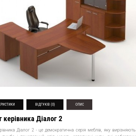
ЕРИСТИКИ
ВІДГУКІВ (0)
ОПИС
т керівника Діалог 2
рівника Діалог 2 - це демократична серія меблів, яку вирізняють