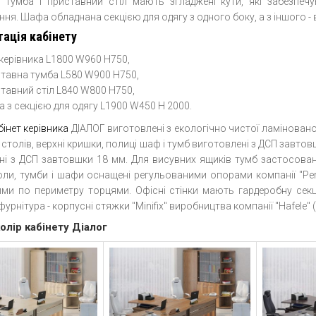
 тумба і приставний стіл мають згладжені кути, які забезпеч
ня. Шафа обладнана секцією для одягу з одного боку, а з іншого 
ація кабінету
 керівника L1800 W960 H750,
тавна тумба L580 W900 H750,
тавний стіл L840 W800 H750,
 з секцією для одягу L1900 W450 H 2000.
бінет керівника
ДІАЛОГ виготовлені з екологічно чистої ламіновано
 столів, верхні кришки, полиці шаф і тумб виготовлені з ДСП завтов
ні з ДСП завтовшки 18 мм. Для висувних ящиків тумб застосован
толи, тумби і шафи оснащені регульованими опорами компанії "Per
ми по периметру торцями. Офісні стінки мають гардеробну секці
урнітура - корпусні стяжки "Minifix" виробництва компанії "Hafele" 
олір кабінету Діалог