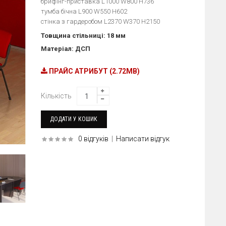
брифінг-приставка L1000 W800 H736
тумба бічна L900 W550 H602
стінка з гардеробом L2370 W370 H2150
Товщина стільниці: 18 мм
Матеріал: ДСП
ПРАЙС АТРИБУТ (2.72MB)
Кількість
0 відгуків
|
Написати відгук