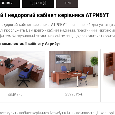
ЕРИСТИКИ
ВІДГУКІВ (0)
ОПИС
й і недорогий кабінет керівника АТРИБУТ
 недорогий кабінет керівника АТРИБУТ
призначений для устаткув
еблі прослужать Вам довго - кабінет надійний, практичний і ергоном
фи, тумби, журнальні столи і навісні полиці, що дозволить створи
 комплектації кабінету Атрибут
23993 грн.
16045 грн.
ете купити кабінет керівника Атрибут в іншій комплектації і кольорі.