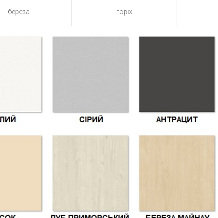
береза
горіх