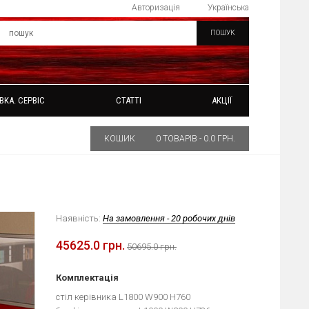
Авторизація
Українська
ПОШУК
ВКА. СЕРВІС
СТАТТІ
АКЦІЇ
КОШИК
0 ТОВАРІВ - 0.0 ГРН.
Наявність:
На замовлення - 20 робочих днів
45625.0 грн.
50695.0 грн.
Комплектація
стіл керівника L1800 W900 H760