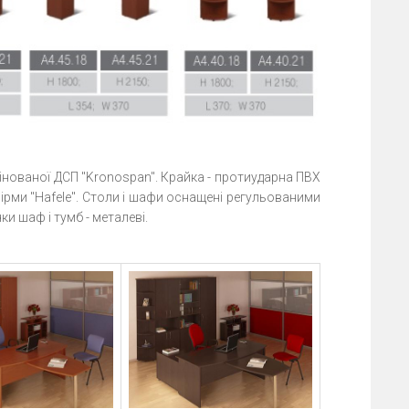
мінованої ДСП "Kronospan". Крайка - протиударна ПВХ
фірми "Hafele". Столи і шафи оснащені регульованими
ки шаф і тумб - металеві.