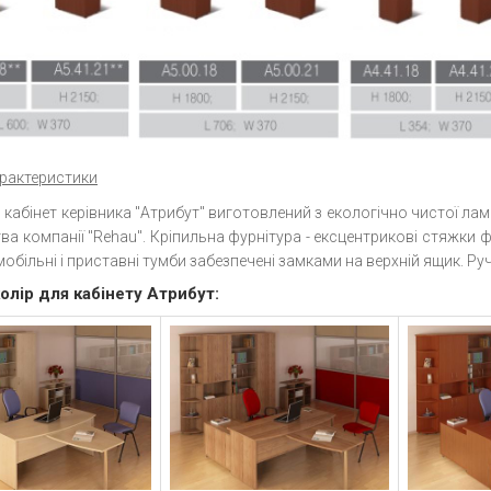
арактеристики
кабінет керівника "Атрибут" виготовлений з екологічно чистої ла
а компанії "Rehau". Кріпильна фурнітура - ексцентрикові стяжки 
обільні і приставні тумби забезпечені замками на верхній ящик. Руч
олір для кабінету Атрибут: