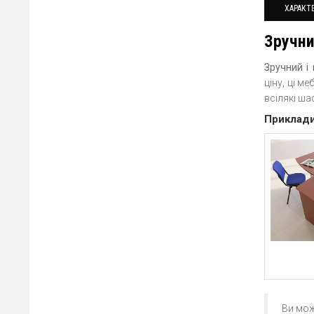
ХАРАКТ
Зручни
Зручний і
ціну, ці м
всілякі ша
Приклади
Ви мож