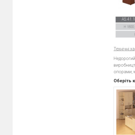
Технічні х
Недорогий 
виробництв
опорами, м
Оберіть к