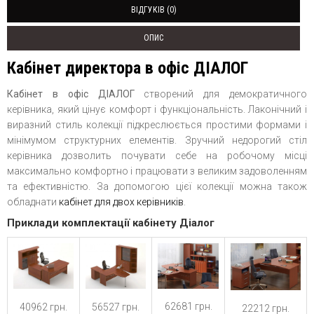
ВІДГУКІВ (0)
ОПИС
Кабінет директора в офіс ДІАЛОГ
Кабінет в офіс ДІАЛОГ
створений для демократичного
керівника, який цінує комфорт і функціональність. Лаконічний і
виразний стиль колекції підкреслюється простими формами і
мінімумом структурних елементів. Зручний недорогий стіл
керівника дозволить почувати себе на робочому місці
максимально комфортно і працювати з великим задоволенням
та ефективністю. За допомогою цієї колекції можна також
обладнати
кабінет для двох керівників
.
Приклади комплектації кабінету Діалог
62681 грн.
40962 грн.
56527 грн.
22212 грн.