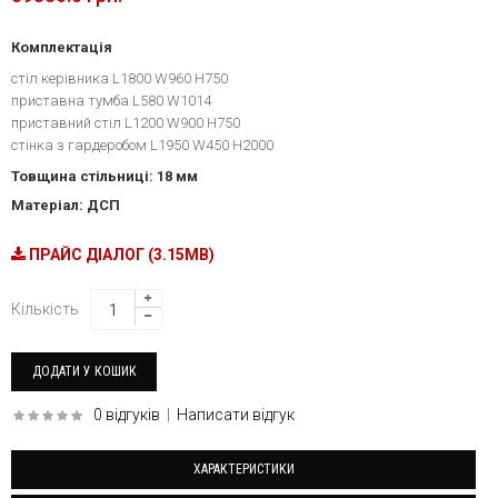
Комплектація
стіл керівника L1800 W960 H750
приставна тумба L580 W1014
приставний стіл L1200 W900 H750
стінка з гардеробом L1950 W450 H2000
Товщина стільниці: 18 мм
Матеріал: ДСП
ПРАЙС ДІАЛОГ (3.15MB)
Кількість
0 відгуків
|
Написати відгук
ХАРАКТЕРИСТИКИ