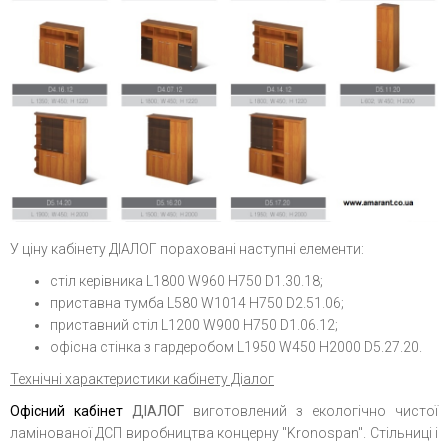
У ціну кабінету ДІАЛОГ пораховані наступні елементи:
стіл керівника L1800 W960 H750 D1.30.18;
приставна тумба L580 W1014 H750 D2.51.06;
приставний стіл L1200 W900 H750 D1.06.12;
офісна стінка з гардеробом L1950 W450 H2000 D5.27.20.
Технічні характеристики кабінету Діалог
Офісний кабінет
ДІАЛОГ
виготовлений з екологічно чистої
ламінованої ДСП виробництва концерну "Kronospan". Стільниці і