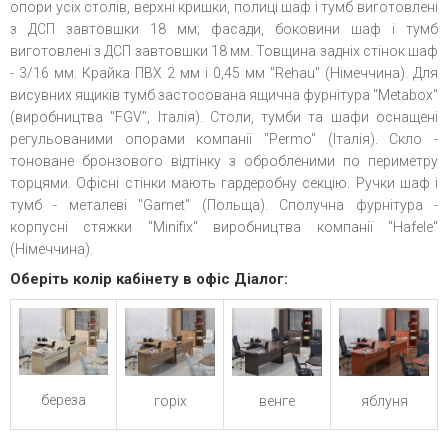
опори усіх столів, верхні кришки, полиці шаф і тумб виготовлені
з ДСП завтовшки 18 мм; фасади, боковини шаф і тумб
виготовлені з ДСП завтовшки 18 мм. Товщина задніх стінок шаф
- 3/16 мм. Крайка ПВХ 2 мм і 0,45 мм "Rehau" (Німеччина). Для
висувних ящиків тумб застосована ящична фурнітура "Metabox"
(виробництва "FGV", Італія). Столи, тумби та шафи оснащені
регульованими опорами компанії "Permo" (Італія). Скло -
тоноване бронзового відтінку з обробленими по периметру
торцями. Офісні стінки мають гардеробну секцію. Ручки шаф і
тумб - металеві "Gamet" (Польща). Сполучна фурнітура -
корпусні стяжки "Minifix" виробництва компанії "Hafele"
(Німеччина).
Оберіть колір кабінету в офіс Діалог:
береза
горіх
венге
яблуня