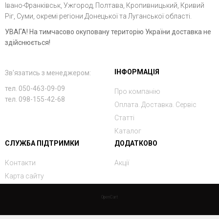
Івано-Франківськ, Ужгород, Полтава, Кропивницький, Кривий
Ріг, Суми, окремі регіони Донецької та Луганської області.
УВАГА! На тимчасово окуповану територію України доставка не
здійснюється!
ІНФОРМАЦІЯ
Зв'язатись з менеджером:
тел. 050-463-09-09
Про компанію
тел. 098-155-42-68
Оплата. Доставка. Сервіс
Статті
Каталог
СЛУЖБА ПІДТРИМКИ
ДОДАТКОВО
Контакти
Акції
Карта сайту
OpenCart