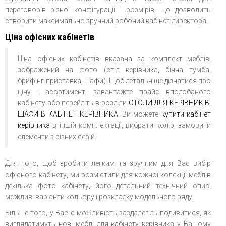
переговорів різної конфігурації і розмірів, що дозволить
створити максимально зручний робочий кабінет директора.
Ціна офісних кабінетів
Ціна офісних кабінетів вказана за комплект меблів,
зображений на фото (стіл керівника, бічна тумба,
брифінг-приставка, шафи). Щоб детальніше дізнатися про
ціну і асортимент, завантажте прайс вподобаного
кабінету або перейдіть в розділи
СТОЛИ ДЛЯ КЕРІВНИКІВ
,
ШАФИ В КАБІНЕТ КЕРІВНИКА
. Ви можете
купити кабінет
керівника
в іншій комплектації, вибрати колір, замовити
елементи з різних серій.
Для того, щоб зробити легким та зручним для Вас вибір
офісного кабінету, ми розмістили для кожної колекції меблів
декілька фото кабінету, його детальний технічний опис,
можливі варіанти кольору і розкладку модельного ряду.
Більше того, у Вас є можливість заздалегідь подивитися, як
виглядатимуть нові меблі для кабінету керівника у Вашому