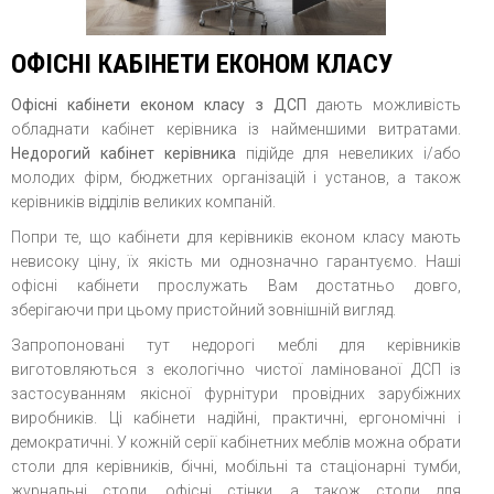
ОФІСНІ КАБІНЕТИ ЕКОНОМ КЛАСУ
Офісні кабінети економ класу з ДСП
дають можливість
обладнати кабінет керівника із найменшими витратами.
Недорогий кабінет керівника
підійде для невеликих і/або
молодих фірм, бюджетних організацій і установ, а також
керівників відділів великих компаній.
Попри те, що кабінети для керівників економ класу мають
невисоку ціну, їх якість ми однозначно гарантуємо. Наші
офісні кабінети прослужать Вам достатньо довго,
зберігаючи при цьому пристойний зовнішній вигляд.
Запропоновані тут недорогі меблі для керівників
виготовляються з екологічно чистої ламінованої ДСП із
застосуванням якісної фурнітури провідних зарубіжних
виробників. Ці кабінети надійні, практичні, ергономічні і
демократичні. У кожній серії кабінетних меблів можна обрати
столи для керівників, бічні, мобільні та стаціонарні тумби,
журнальні столи, офісні стінки, а також столи для