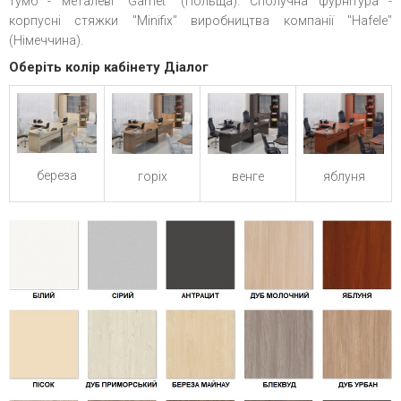
тумб - металеві "Gamet" (Польща). Сполучна фурнітура -
корпусні стяжки "Minifix" виробництва компанії "Hafele"
(Німеччина).
Оберіть колір кабінету Діалог
береза
горіх
венге
яблуня