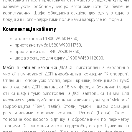
приставна тумба і приставний стіл мають згладжені кути, які
забезпечують робочому місцю ергономічність та безпечне
користування. Шафа обладнана секцією для одягу з одного
боку, а з іншого - відкритими поличками заокругленої форми.
Комплектація кабінету
стіл керівника L1800 W960 H750,
приставна тумба L580 W900 H750,
приставний стіл L840 W800 H750,
шафа з секцією для одягу L1900 W450 H 2000.
Меблі в кабінет керівника
ДІАЛОГ виготовлені з екологічно
чистої ламінованої ДСП виробництва концерну "Kronospan".
Стільниці і опори усіх столів, верхні кришки, полиці шаф і тумб
виготовлені з ДСП завтовшки 18 мм; фасади, боковини і задні
стінки шаф і тумб виготовлені з ДСП завтовшки 18 мм. Для
висувних ящиків тумб застосована ящична фурнітура "Metabox"
(виробництва "FGV", Італія). Столи, тумби і шафи оснащені
регульованими опорами компанії "Permo" (Італія). Скло -
тоноване бронзового відтінку з обробленими по периметру
торцями. Офісні стінки мають гардеробну секцію. Ручки шаф і