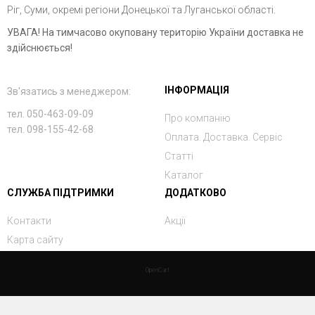
Ріг, Суми, окремі регіони Донецької та Луганської області.
УВАГА! На тимчасово окуповану територію України доставка не
здійснюється!
ІНФОРМАЦІЯ
Зв'язатись з менеджером:
тел. 050-463-09-09
Про компанію
тел. 098-155-42-68
Оплата. Доставка. Сервіс
Статті
Каталог
СЛУЖБА ПІДТРИМКИ
ДОДАТКОВО
Контакти
Акції
Карта сайту
OpenCart