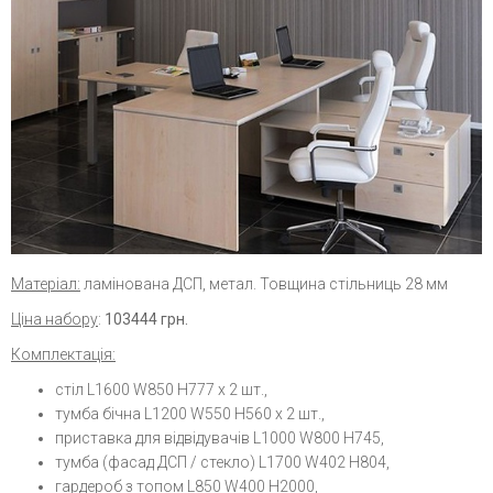
Матеріал:
ламінована ДСП, метал. Товщина стільниць 28 мм
Ціна набору
:
103444
грн.
Комплектація:
стіл L1600 W850 H777 х 2 шт.,
тумба бічна L1200 W550 H560 х 2 шт.,
приставка для відвідувачів L1000 W800 H745,
тумба (фасад ДСП / стекло) L1700 W402 H804,
гардероб з топом L850 W400 H2000,