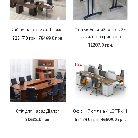
Кабінет керівника Ньюмен
Стіл мобільний офісний з
відкидною кришкою
92317.0 грн.
78469.0 грн.
12207.0 грн.
-15%
Стіл для нарад Діалог
Офісний стіл на 4 LOFT-k11
30632.0 грн.
55179.0 грн.
46899.0 грн.