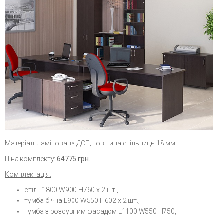
Матеріал:
ламінована ДСП, товщина стільниць 18 мм
Ціна комплекту:
64775
грн.
Комплектація:
стіл L1800 W900 H760 х 2 шт.,
тумба бічна L900 W550 H602 х 2 шт.,
тумба з розсувним фасадом L1100 W550 H750,