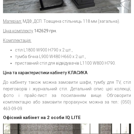
Матеріал:
МДФ, ДСП. Товщина стільниць 118 мм (загальна).
Ціна комплекту
142629 грн.
Комплектація:
стіл L1800 W900 H790 х 2 шт.,
тумба бічна L900 W480 H660 х 2 шт.,
приставний стіл для відвідувачів L1100 W800 H790.
Ціна та характеристики кабінету КЛАСИКА
До кабінету також можна замовити шафи, тумбу для TV, стіл
переговорів і журнальний стіл. Детальний опис цієї колекції,
фото і прайс-лист за посиланням вище. Обговорити
комплектацію або замовити прорахунок можна за тел.: (050)
463-09-09.
Офісний кабінет на 2 особи IQ LITE