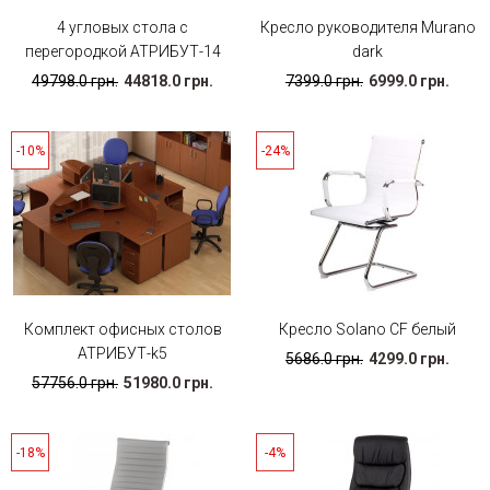
4 угловых стола с
Кресло руководителя Murano
перегородкой АТРИБУТ-14
dark
49798.0 грн.
44818.0 грн.
7399.0 грн.
6999.0 грн.
-10%
-24%
Комплект офисных столов
Кресло Solano CF белый
АТРИБУТ-k5
5686.0 грн.
4299.0 грн.
57756.0 грн.
51980.0 грн.
-18%
-4%