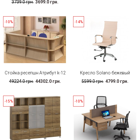
3739.0 грн.
3699.0 грн.
-10%
-14%
Стойка ресепшн Атрибут k-12
Кресло Solano бежевый
49224.0 грн.
44302.0 грн.
5599.0 грн.
4799.0 грн.
-15%
-10%