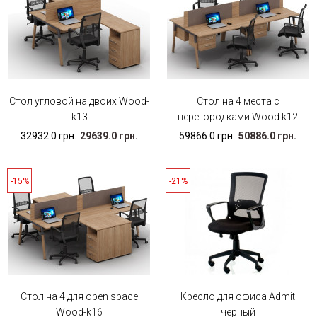
Стол угловой на двоих Wood-
Стол на 4 места с
k13
перегородками Wood k12
32932.0 грн.
29639.0 грн.
59866.0 грн.
50886.0 грн.
-15%
-21%
Стол на 4 для open space
Кресло для офиса Admit
Wood-k16
черный