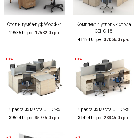
Стол и тумба-пуф Wood-k4
Комплект 4 угловых стола
СЕНС-18
19536.0 грн.
17582.0 грн.
41184.0 грн.
37066.0 грн.
-10%
-10%
4 рабочих места СЕНС-k5
4 рабочих места СЕНС-k8
39694.0 грн.
35725.0 грн.
31494.0 грн.
28345.0 грн.
-7%
-7%