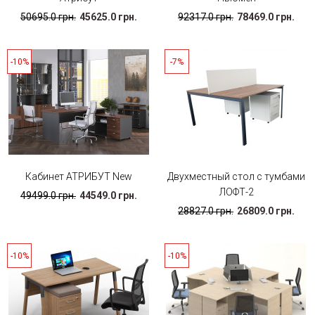
50695.0 грн.
45625.0 грн.
92317.0 грн.
78469.0 грн.
-10%
-7%
Кабинет АТРИБУТ New
Двухместный стол с тумбами
ЛОФТ-2
49499.0 грн.
44549.0 грн.
28827.0 грн.
26809.0 грн.
-10%
-10%