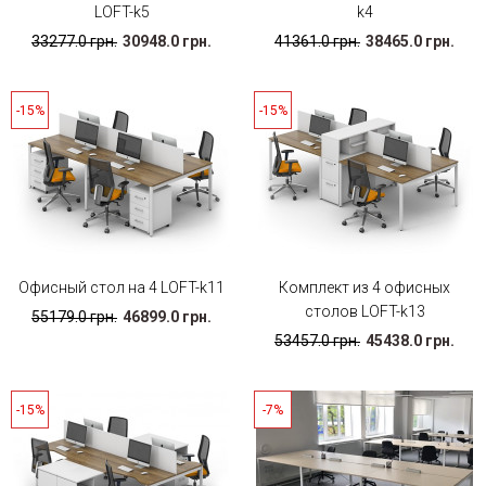
LOFT-k5
k4
33277.0 грн.
30948.0 грн.
41361.0 грн.
38465.0 грн.
-15%
-15%
Офисный стол на 4 LOFT-k11
Комплект из 4 офисных
столов LOFT-k13
55179.0 грн.
46899.0 грн.
53457.0 грн.
45438.0 грн.
-15%
-7%