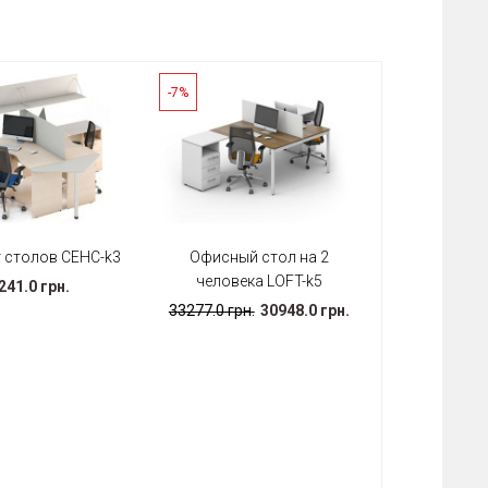
-7%
 столов СЕНС-k3
Офисный стол на 2
человека LOFT-k5
241.0 грн.
33277.0 грн.
30948.0 грн.