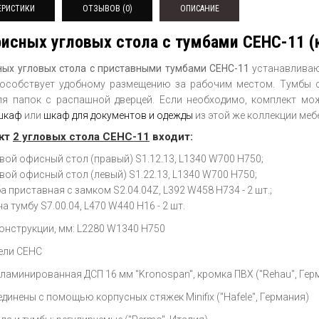
ЕРИСТИКИ
ОТЗЫВОВ (0)
ОПИСАНИЕ
исных угловых стола с тумбами СЕНС-11 (
ных угловых стола с приставными тумбами СЕНС-11
устанавливаю
особствует удобному размещению за рабочим местом. Тумбы 
ля папок с распашной дверцей. Если необходимо, комплект мо
шкаф
или
шкаф для документов и одежды
из этой же коллекции меб
ект
2 угловых стола СЕНС-11
входит:
вой офисный стол (правый) S1.12.13, L1340 W700 H750;
вой офисный стол (левый) S1.22.13, L1340 W700 H750;
а приставная с замком S2.04.04Z, L392 W458 H734 - 2 шт.;
на тумбу S7.00.04, L470 W440 H16 - 2 шт.
онструкции, мм: L2280 W1340 H750
ели СЕНС
 ламинированная ДСП 16 мм "Kronospan", кромка ПВХ ("Rehau", Гер
динены с помощью корпусных стяжек Minifix ("Hafele", Германия)