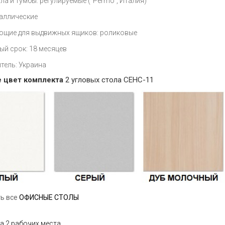
ла и тумбы: регулируемые ("Permo", Италия)
таллические
щие для выдвижных ящиков: роликовые
ый срок: 18 месяцев
тель: Украина
 цвет комплекта
2 угловых стола СЕНС-11
ь все
ОФИСНЫЕ СТОЛЫ
а 2 рабочих места