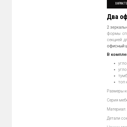
ХАРАКТ
Два оф
2 зеркаль
формы сп
секцией д
офисный 
В компл
угло
угло
тумб
топ 
Размеры к
Серия меб
Материал:
Детали сое