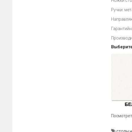
Ножки сто
Ручки: ме
Направляю
Гарантийн
Производи
Выберите
Посмотрет
столы н