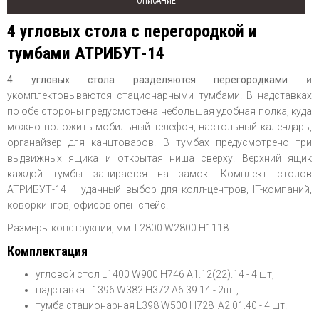
ОПИСАНИЕ
4 угловых стола с перегородкой и
тумбами АТРИБУТ-14
4 угловых стола разделяются перегородками
и
укомплектовываются стационарными тумбами. В надставках
по обе стороны предусмотрена небольшая удобная полка, куда
можно положить мобильный телефон, настольный календарь,
органайзер для канцтоваров. В тумбах предусмотрено три
выдвижных ящика и открытая ниша сверху. Верхний ящик
каждой тумбы запирается на замок. Комплект столов
АТРИБУТ-14 – удачный выбор для колл-центров, IT-компаний,
коворкингов, офисов опен спейс.
Размеры конструкции, мм: L2800 W2800 H1118
Комплектация
угловой стол L1400 W900 H746 A1.12(22).14 - 4 шт,
надставка L1396 W382 H372 A6.39.14 - 2шт,
тумба стационарная L398 W500 H728 A2.01.40 - 4 шт.