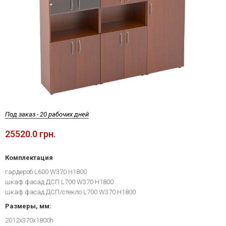
Под заказ - 20 рабочих дней
25520.0 грн.
Комплектация
гардероб L600 W370 H1800
шкаф фасад ДСП L700 W370 H1800
шкаф фасад ДСП/стекло L700 W370 H1800
Размеры, мм:
2012х370х1800h