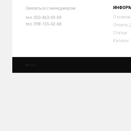
ИНФОР
Связаться с менеджером:
О компа
тел. 050-463-09-09
тел. 098-155-42-68
Оплата. 
Статьи
Каталог
OpenCart