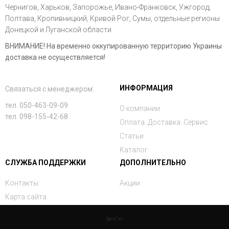
Чернигов, Харьков, Запорожье, Ивано-Франковск, Ужгород,
Полтава, Кропивницкий, Кривой Рог, Сумы, отдельные регионы
Донецкой и Луганской области.
ВНИМАНИЕ! На временно оккупированную территорию Украины
доставка не осуществляется!
ИНФОРМАЦИЯ
Связаться с менеджером:
тел. 050-463-09-09
О компании
тел. 098-155-42-68
Оплата. Доставка. Сервис
Статьи
Каталог
СЛУЖБА ПОДДЕРЖКИ
ДОПОЛНИТЕЛЬНО
Контакты
Акции
Карта сайта
OpenCart