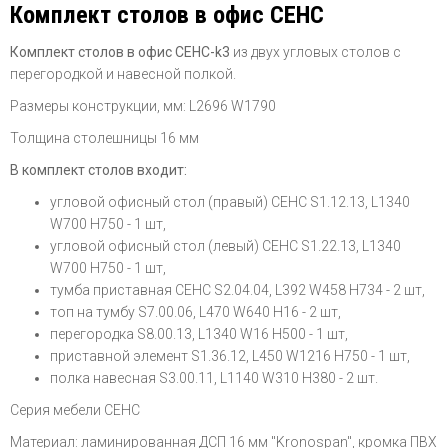
Комплект столов в офис СЕНС
Комплект столов в офис СЕНС-k3
из двух угловых столов с
перегородкой и навесной полкой.
Размеры конструкции, мм: L2696 W1790
Толщина столешницы 16 мм
В комплект столов входит:
угловой офисный стол (правый) СЕНС S1.12.13, L1340
W700 H750 - 1 шт,
угловой офисный стол (левый) СЕНС S1.22.13, L1340
W700 H750 - 1 шт,
тумба приставная СЕНС S2.04.04, L392 W458 H734 - 2 шт,
топ на тумбу S7.00.06, L470 W640 H16 - 2 шт,
перегородка S8.00.13, L1340 W16 H500 - 1 шт,
приставной элемент S1.36.12, L450 W1216 H750 - 1 шт,
полка навесная S3.00.11, L1140 W310 H380 - 2 шт.
Серия мебели СЕНС
Материал: ламинированная ДСП 16 мм "Kronospan", кромка ПВХ