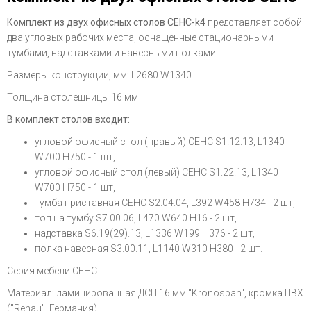
Комплект из двух офисных столов СЕНС-k4
представляет собой
два угловых рабочих места, оснащенные стационарными
тумбами, надставками и навесными полками.
Размеры конструкции, мм: L2680 W1340
Толщина столешницы 16 мм
В комплект столов входит:
угловой офисный стол (правый) СЕНС S1.12.13, L1340
W700 H750 - 1 шт,
угловой офисный стол (левый) СЕНС S1.22.13, L1340
W700 H750 - 1 шт,
тумба приставная СЕНС S2.04.04, L392 W458 H734 - 2 шт,
топ на тумбу S7.00.06, L470 W640 H16 - 2 шт,
надставка S6.19(29).13, L1336 W199 H376 - 2 шт,
полка навесная S3.00.11, L1140 W310 H380 - 2 шт.
Серия мебели СЕНС
Материал: ламинированная ДСП 16 мм "Kronospan", кромка ПВХ
("Rehau", Германия)