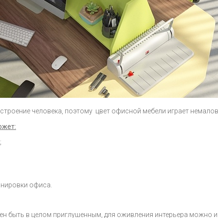
астроение человека, поэтому цвет офисной мебели играет немало
ожет:
;
анировки офиса.
ен быть в целом приглушенным, для оживления интерьера можно и