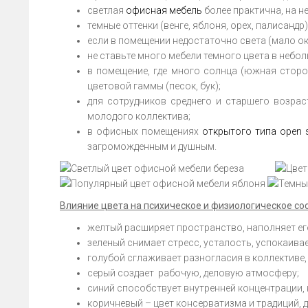
светлая
офисная мебель
более практична, на н
темные оттенки (венге, яблоня, орех, палисан
если в помещении недостаточно света (мало око
не ставьте много мебели темного цвета в небо
в помещение, где много солнца (южная стор
цветовой гаммы (песок, бук);
для сотрудников среднего и старшего возрас
молодого коллектива;
в офисных помещениях
открытого типа open 
загроможденным и душным.
Влияние цвета на психическое и физиологическое со
желтый расширяет пространство, наполняет его
зеленый снимает стресс, усталость, успокаива
голубой сглаживает разногласия в коллективе
серый создает рабочую, деловую атмосферу;
синий способствует внутренней концентрации,
коричневый – цвет консерватизма и традиций,