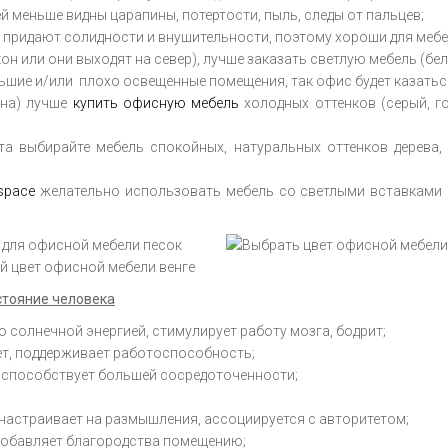
ей меньше видны царапины, потертости, пыль, следы от пальцев;
др) придают солидности и внушительности, поэтому хороши для меб
н или они выходят на север), лучше заказать светлую мебель (белы
льшие и/или плохо освещенные помещения, так офис будет казать
она) лучше
купить офисную мебель
холодных оттенков (серый, го
та выбирайте мебель спокойных, натуральных оттенков дерева,
space
желательно использовать мебель со светлыми вставками и
стояние человека
 солнечной энергией, стимулирует работу мозга, бодрит;
ет, поддерживает работоспособность;
, способствует большей сосредоточенности;
 настраивает на размышления, ассоциируется с авторитетом;
 добавляет благородства помещению;