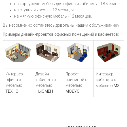
на корпусную мебель для офиса и кабинеты - 18 месяцев;
на стулья и кресла - 12 месяцев;
на мягкую офисную мебель - 12 месяцев.
Вы несомненно останетесь довольны нашим обслуживанием!
Примеры дизайн-проектов офисных помещений и кабинетов:
Интерьер
Дизайн
Проект
Интерьер
офиса с
кабинета с
приемной с
кабинета с
мебелью
мебелью
мебелью
мебелью
МХ
ТЕХНО
НЬЮМЕН
МОДУС