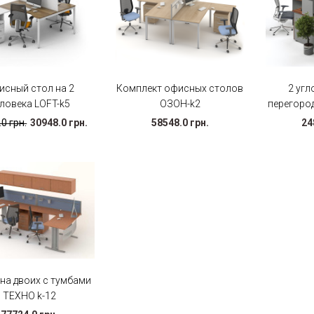
исный стол на 2
Комплект офисных столов
2 угл
ловека LOFT-k5
ОЗОН-k2
перегоро
0 грн.
30948.0 грн.
58548.0 грн.
24
на двоих с тумбами
ТЕХНО k-12