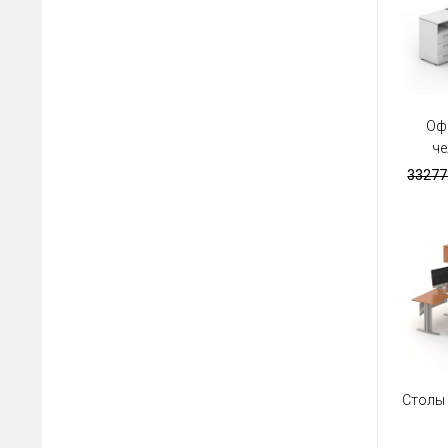
Оф
че
33277.
Столы 