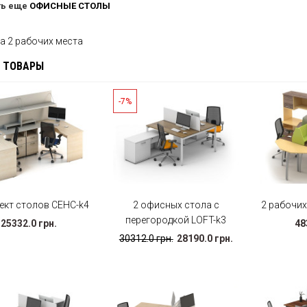
ть еще
ОФИСНЫЕ СТОЛЫ
а 2 рабочих места
 ТОВАРЫ
-7%
ект столов СЕНС-k4
2 офисных стола с
2 рабочи
перегородкой LOFT-k3
25332.0 грн.
48
30312.0 грн.
28190.0 грн.