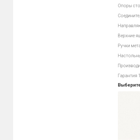
Опоры сто
Соединител
Направляю
Верхние я
Ручки мет
Настольны
Производи
Гарантия 
Выберите