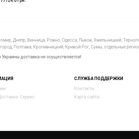
77724.0 грн.
омир, Днепр, Винница, Ровно, Одесса, Львов, Хмельницкий, Тернопо
ород, Полтава, Кропивницкий, Кривой Рог, Сумы, отдельные регио
Украины доставка не осуществляется!
МАЦИЯ
СЛУЖБА ПОДДЕРЖКИ
нии
Контакты
Доставка. Сервис
Карта сайта