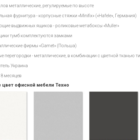
лов металлические, регулируемые по высоте
ьная фурнитура - корпусные стяжки «Minifix» («Hafele», Германия)
щие выдвижных ящиков - роликовые метабоксы «Muller»
щики тумб комплектуются замками
аллические фирмы «Gamet» (Польша)
е перегородки - металлические, в комбинации с цветной тканью т
тель Украина
18 месяцев
 цвет офисной мебели Техно