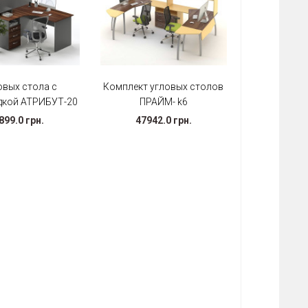
овых стола с
Комплект угловых столов
дкой АТРИБУТ-20
ПРАЙМ- k6
899.0 грн.
47942.0 грн.