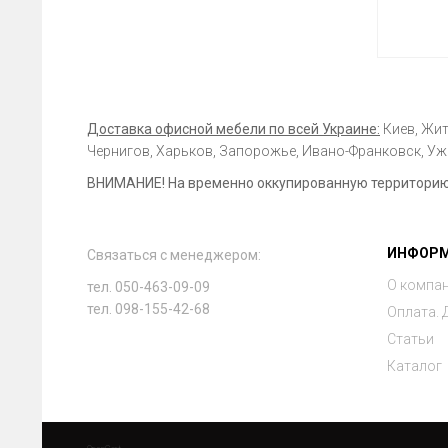
Доставка офисной мебели по всей Украине:
Киев, Жит
Чернигов, Харьков, Запорожье, Ивано-Франковск, Ужг
ВНИМАНИЕ! На временно оккупированную территорию 
ИНФОР
Связаться с менеджером:
О компа
тел. 050-463-09-09
тел. 098-155-42-68
Оплата. 
Статьи
Каталог