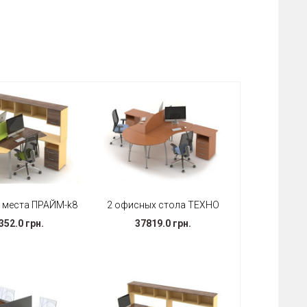
х места ПРАЙМ-k8
2 офисных стола ТЕХНО
352.0 грн.
37819.0 грн.