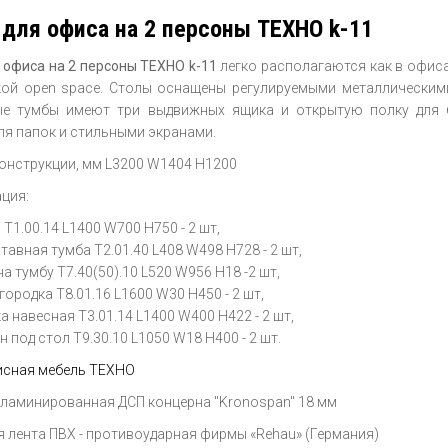
для офиса на 2 персоны ТЕХНО k-11
 офиса на 2 персоны ТЕХНО k-11
легко располагаются как в офиса
ой open space. Столы оснащены регулируемыми металлическим
ые тумбы имеют три выдвижных ящика и открытую полку для 
ля папок и стильными экранами.
онструкции, мм L3200 W1404 H1200
ция:
 T1.00.14 L1400 W700 H750 - 2 шт,
тавная тумба T2.01.40 L408 W498 H728 - 2 шт,
на тумбу T7.40(50).10 L520 W956 H18 -2 шт,
городка T8.01.16 L1600 W30 H450 - 2 шт,
а навесная T3.01.14 L1400 W400 H422 - 2 шт,
н под стол T9.30.10 L1050 W18 H400 - 2 шт.
сная мебель ТЕХНО
 ламинированная ДСП концерна "Kronospan" 18 мм
 лента ПВХ - противоударная фирмы «Rehau» (Германия)