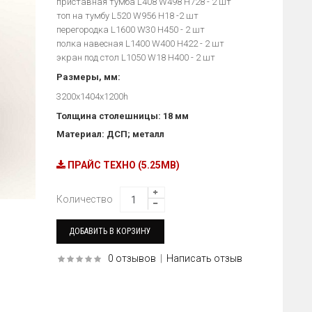
приставная тумба L408 W498 H728 - 2 шт
топ на тумбу L520 W956 H18 -2 шт
перегородка L1600 W30 H450 - 2 шт
полка навесная L1400 W400 H422 - 2 шт
экран под стол L1050 W18 H400 - 2 шт
Размеры, мм:
3200х1404х1200h
Толщина столешницы: 18 мм
Материал: ДСП; металл
ПРАЙС ТЕХНО (5.25MB)
Количество
0 отзывов
|
Написать отзыв