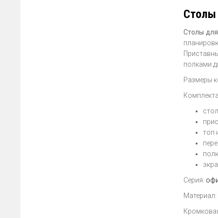
Столы 
Столы для
планировк
Приставн
полками д
Размеры к
Комплекта
стол
прис
топ 
пере
полк
экра
Серия:
офи
Материал:
Кромковая