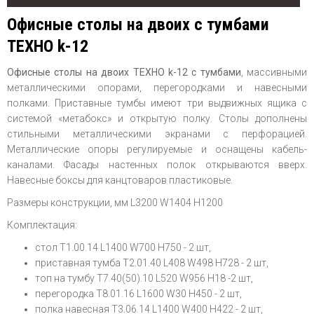
Офисные столы на двоих с тумбами
ТЕХНО k-12
Офисные столы на двоих ТЕХНО k-12 с тумбами
, массивными
металлическими опорами, перегородками и навесными
полками. Приставные тумбы имеют три выдвижных ящика с
системой «метабокс» и открытую полку. Столы дополнены
стильными металлическими экранами с перфорацией.
Металлические опоры регулируемые и оснащены кабель-
каналами. Фасады настенных полок открываются вверх.
Навесные боксы для канцтоваров пластиковые.
Размеры конструкции, мм L3200 W1404 H1200
Комплектация:
стол T1.00.14 L1400 W700 H750 - 2 шт,
приставная тумба T2.01.40 L408 W498 H728 - 2 шт,
топ на тумбу T7.40(50).10 L520 W956 H18 -2 шт,
перегородка T8.01.16 L1600 W30 H450 - 2 шт,
полка навесная T3.06.14 L1400 W400 H422 - 2 шт,