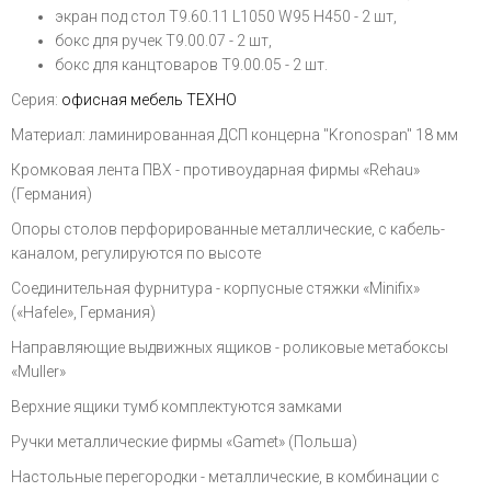
экран под стол T9.60.11 L1050 W95 H450 - 2 шт,
бокс для ручек Т9.00.07 - 2 шт,
бокс для канцтоваров Т9.00.05 - 2 шт.
Серия:
офисная мебель ТЕХНО
Материал: ламинированная ДСП концерна "Kronospan" 18 мм
Кромковая лента ПВХ - противоударная фирмы «Rehau»
(Германия)
Опоры столов перфорированные металлические, с кабель-
каналом, регулируются по высоте
Соединительная фурнитура - корпусные стяжки «Minifix»
(«Hafele», Германия)
Направляющие выдвижных ящиков - роликовые метабоксы
«Muller»
Верхние ящики тумб комплектуются замками
Ручки металлические фирмы «Gamet» (Польша)
Настольные перегородки - металлические, в комбинации с