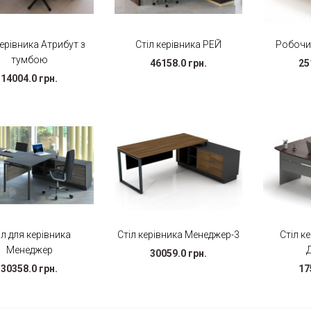
керівника Атрибут з
Стіл керівника РЕЙ
Робочи
тумбою
46158.0 грн.
25
14004.0 грн.
іл для керівника
Стіл керівника Менеджер-3
Стіл к
Менеджер
30059.0 грн.
30358.0 грн.
17