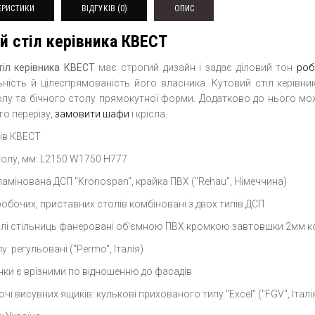
ЕРИСТИКИ
ВІДГУКІВ (0)
ОПИС
й стіл керівника КВЕСТ
тіл керівника КВЕСТ
має строгий дизайн і задає діловий тон
роб
льність й цілеспрямованість його власника. Кутовий стіл керівни
олу та бічного столу прямокутної форми. Додатково до нього мо
о перерізу,
замовити шафи
і крісла.
лів КВЕСТ
толу, мм: L2150 W1750 H777
ламінована ДСП "Kronospan", крайка ПВХ ("Rehau", Німеччина)
робочих, приставних столів комбіновані з двох типів ДСП
алі стільниць фанеровані об'ємною ПВХ кромкою завтовшки 2мм к
у: регульовані ("Permo", Італія)
чки є врізними по відношенню до фасадів
і висувних ящиків: кулькові прихованого типу "Excel" ("FGV", Італі