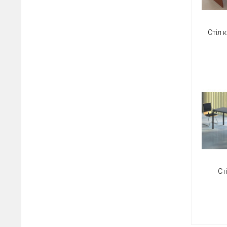
Стіл 
Ст