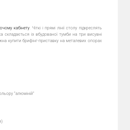
очому кабінету
. Чіткі і прямі лінії столу підкреслять
ка складається із вбудованої тумби на три висувні
жна купити брифінг-приставку на металевих опорах
ольору "алюміній"
я)