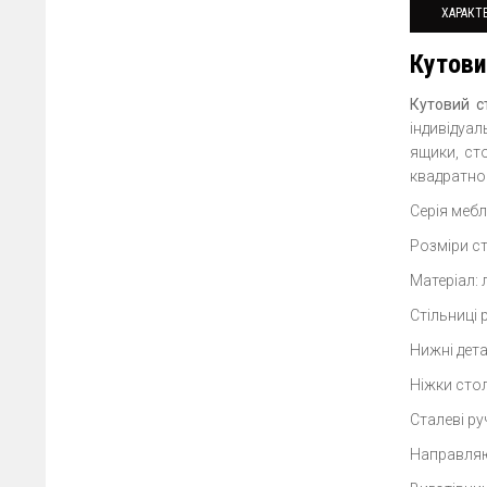
ХАРАКТ
Кутови
Кутовий с
індивідуа
ящики, ст
квадратног
Серія меб
Розміри с
Матеріал: 
Стільниці 
Нижні дет
Ніжки стол
Сталеві ру
Направляюч