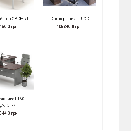
й стіл ОЗОН-k1
Стіл керівника ГЛОС
150.0 грн.
105840.0 грн.
ерівника L1600
ДІАЛОГ-7
544.0 грн.