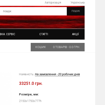
Авторизація
Українська
ПОШУК
ВКА. СЕРВІС
СТАТТІ
АКЦІЇ
КОШИК
0 ТОВАРІВ - 0.0 ГРН.
Наявність:
На замовлення - 20 робочих днів
33251.0 грн.
Розміри, мм:
2150х1750х777h