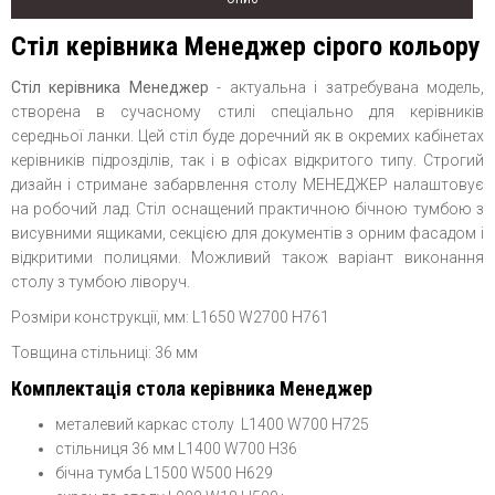
Стіл керівника Менеджер сірого кольору
Стіл керівника Менеджер
- актуальна і затребувана модель,
створена в сучасному стилі спеціально для керівників
середньої ланки. Цей стіл буде доречний як в окремих кабінетах
керівників підрозділів, так і в офісах відкритого типу. Строгий
дизайн і стримане забарвлення столу МЕНЕДЖЕР налаштовує
на робочий лад. Стіл оснащений практичною бічною тумбою з
висувними ящиками, секцією для документів з орним фасадом і
відкритими полицями. Можливий також варіант виконання
столу з тумбою ліворуч.
Розміри конструкції, мм: L1650 W2700 H761
Товщина стільниці: 36 мм
Комплектація стола керівника Менеджер
металевий каркас столу L1400 W700 H725
стільниця 36 мм L1400 W700 H36
бічна тумба L1500 W500 H629