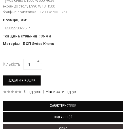
тумба бічна L1500 W500 H629
екран до столу L990 W18 H500
брифінг-приставка L1200 W700 H761
Розміри, мм:
1650x2700x761h
Товщина стільниці: 36 мм
Матеріал: ДСП Swiss Krono
Кількість
0 відгуків
|
Написати відгук
ХАРАКТЕРИСТИКИ
ВІДГУКІВ (0)
ОПИС