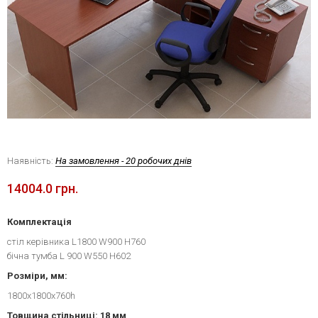
Наявність:
На замовлення - 20 робочих днів
14004.0 грн.
Комплектація
стіл керівника L1800 W900 H760
бічна тумба L 900 W550 H602
Розміри, мм:
1800x1800x760h
Товщина стільниці: 18 мм