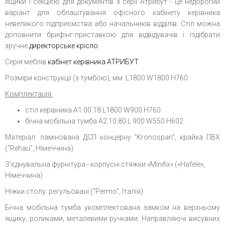
ящики і секцією для документів з серії Атрибут - це недорогий
варіант для облаштування офісного кабінету керівника
невеликого підприємства або начальників відділів. Стіл можна
доповнити брифінг-приставкою для відвідувачів і підібрати
зручне
директорське крісло
.
Серія меблів
кабінет керівника АТРИБУТ
Розміри конструкції (з тумбою), мм: L1800 W1800 H760
Комплектація:
стіл керівника А1.00.18 L1800 W900 H760
бічна мобільна тумба А2.10.80 L 900 W550 H602.
Матеріал: ламінована ДСП концерну "Kronospan", крайка ПВХ
("Rehau", Німеччина)
З'єднувальна фурнітура - корпусні стяжки «Minifix» («Hafele»,
Німеччина)
Ніжки столу: регульовані ("Permo", Італія)
Бічна мобільна тумба укомплектована замком на верхньому
ящику, роликами, металевими ручками. Направляючі висувних