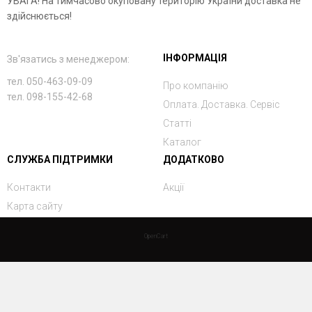
УВАГА! На тимчасово окуповану територію України доставка не
здійснюється!
ІНФОРМАЦІЯ
Зв'язатись з менеджером:
тел. 050-463-09-09
Про компанію
тел. 098-155-42-68
Оплата. Доставка. Сервіс
Статті
Каталог
СЛУЖБА ПІДТРИМКИ
ДОДАТКОВО
Контакти
Акції
Карта сайту
OpenCart