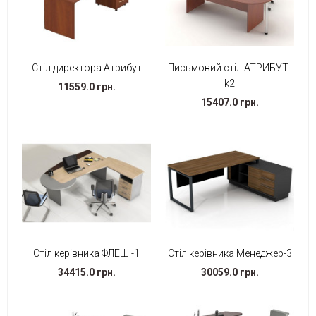
Стіл директора Атрибут
Письмовий стіл АТРИБУТ-
k2
11559.0 грн.
15407.0 грн.
Стіл керівника ФЛЕШ -1
Стіл керівника Менеджер-3
34415.0 грн.
30059.0 грн.