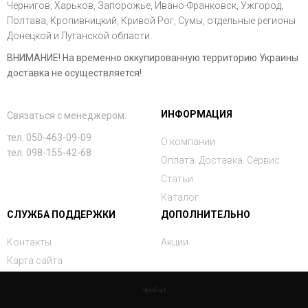
Чернигов, Харьков, Запорожье, Ивано-Франковск, Ужгород,
Полтава, Кропивницкий, Кривой Рог, Сумы, отдельные регионы
Донецкой и Луганской области.
ВНИМАНИЕ! На временно оккупированную территорию Украины
доставка не осуществляется!
ИНФОРМАЦИЯ
Связаться с менеджером:
тел. 050-463-09-09
О компании
тел. 098-155-42-68
Оплата. Доставка. Сервис
Статьи
Каталог
СЛУЖБА ПОДДЕРЖКИ
ДОПОЛНИТЕЛЬНО
Контакты
Акции
Карта сайта
OpenCart