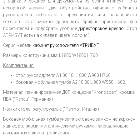
3 ящика и секцией для документов из серии Атрибут - это
недорогой вариант для обустройства офисного кабинета
руководителя небольшого предприятия или начальников
отделов. Стол можно дополнить брифинг-приставкой для
посетителей и подобрать удобное
директорское кресло
. Стол
АТРИБУТ есть на складе в цвете "яблоня".
Серия мебели
кабинет руководителя АТРИБУТ
Размеры конструкции, мм: L1800 W1800 H760
Комплектация:
стол руководителя А1.00.18 L1800 W900 H760,
боковая мобильная тумба А2.10.80 L 900 W550 H602.
Материал: ламинированная ДСП
концерна
"Kronospan", кромка
ПВХ ("Rehau", Германия)
Ножки стола: регулируемые ("Permo", Италия)
Боковая мобильная тумба укомплектована замком на верхнем
ящике, роликами, металлическими ручками. Направляющие
выдвижных ящиков - роликовые.