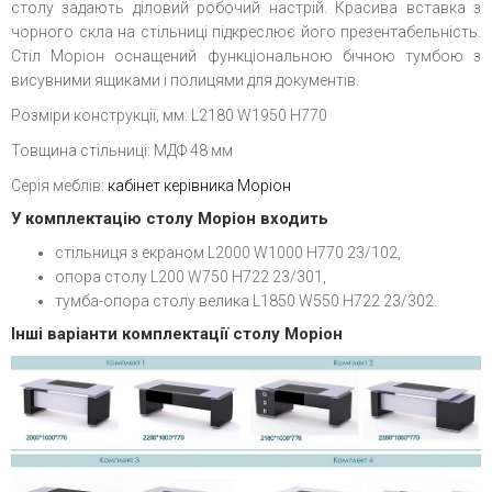
столу задають діловий робочий настрій. Красива вставка з
чорного скла на стільниці підкреслює його презентабельність.
Стіл Моріон оснащений функціональною бічною тумбою з
висувними ящиками і полицями для документів.
Розміри конструкції, мм: L2180 W1950 H770
Товщина стільниці: МДФ 48 мм
Серія меблів:
кабінет керівника Моріон
У комплектацію столу Моріон входить
стільниця з екраном L2000 W1000 H770 23/102,
опора столу L200 W750 H722 23/301,
тумба-опора столу велика L1850 W550 H722 23/302.
Інші варіанти комплектації столу Моріон