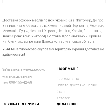
Доставка офісних меблів по всій Україні:
Київ, Житомир, Дніпро,
Вінниця, Рівне, Одеса, Львів, Хмельницький, Тернопіль, Черкаси,
Миколаїв, Луцьк, Чернівці, Херсон, Чернігів, Харків, Запоріжжя,
Івано-Франківськ, Ужгород, Полтава, Кропивницький, Кривий
Ріг, Суми, окремі регіони Донецької та Луганської області.
УВАГА! На тимчасово окуповану територію України доставка не
здійснюється!
ІНФОРМАЦІЯ
Зв'язатись з менеджером:
тел. 050-463-09-09
Про компанію
тел. 098-155-42-68
Оплата. Доставка. Сервіс
Статті
Каталог
СЛУЖБА ПІДТРИМКИ
ДОДАТКОВО