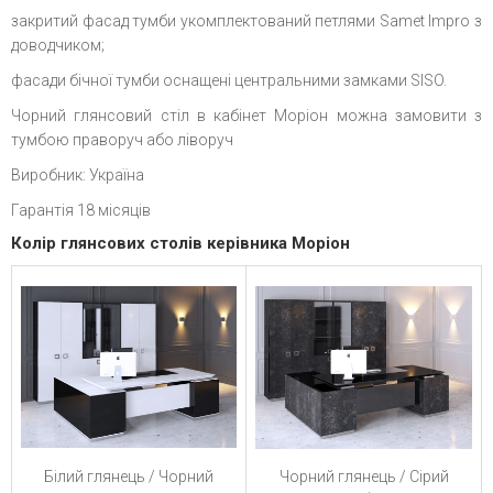
закритий фасад тумби укомплектований петлями Samet Impro з
доводчиком;
фасади бічної тумби оснащені центральними замками SISO.
Чорний глянсовий стіл в кабінет Моріон можна замовити з
тумбою праворуч або ліворуч
Виробник: Україна
Гарантія 18 місяців
Колір глянсових столів керівника Моріон
Чорний глянець / Сірий
Білий глянець / Чорний