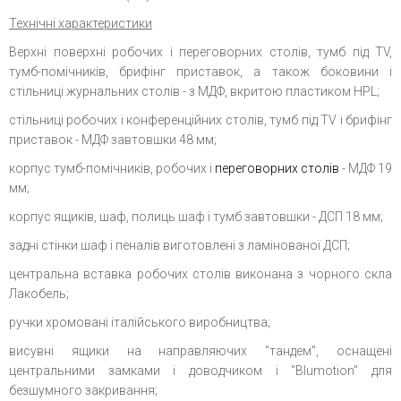
Технічні характеристики
Верхні поверхні робочих і переговорних столів, тумб під TV,
тумб-помічників, брифінг приставок, а також боковини і
стільниці журнальних столів - з МДФ, вкритою пластиком HPL;
стільниці робочих і конференційних столів, тумб під TV і брифінг
приставок - МДФ завтовшки 48 мм;
корпус тумб-помічників, робочих і
переговорних столів
- МДФ 19
мм;
корпус ящиків, шаф, полиць шаф і тумб завтовшки - ДСП 18 мм;
задні стінки шаф і пеналів виготовлені з ламінованої ДСП;
центральна вставка робочих столів виконана з чорного скла
Лакобель;
ручки хромовані італійського виробництва;
висувні ящики на направляючих "тандем", оснащені
центральними замками і доводчиком і "Blumotion" для
безшумного закривання;