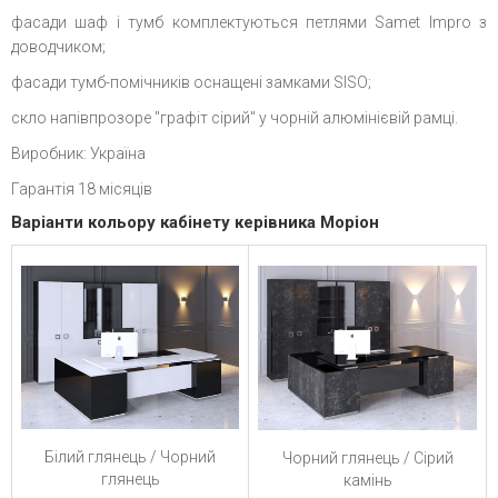
фасади шаф і тумб комплектуються петлями Samet Impro з
доводчиком;
фасади тумб-помічників оснащені замками SISO;
скло напівпрозоре "графіт сірий" у чорній алюмінієвій рамці.
Виробник: Україна
Гарантія 18 місяців
Варіанти кольору кабінету керівника Моріон
Білий глянець / Чорний
Чорний глянець / Сірий
глянець
камінь