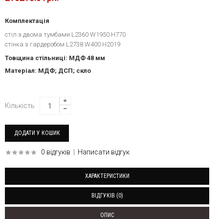
Комплектація
стіл з двома тумбами L2360 W1950 H770
стінка з гардеробом L2738 W400 H2019
Товщина стільниці: МДФ 48 мм
Матеріал: МДФ; ДСП; скло
Кількість
0 відгуків
|
Написати відгук
ХАРАКТЕРИСТИКИ
ВІДГУКІВ (0)
ОПИС