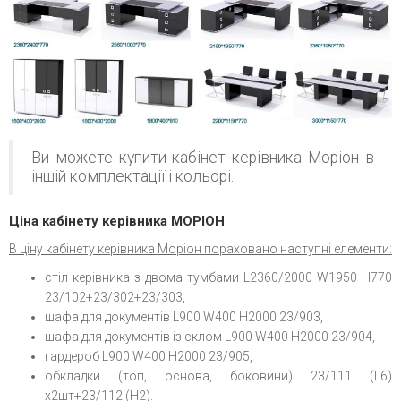
Ви можете купити кабінет керівника Моріон в
іншій комплектації і кольорі.
Ціна кабінету керівника МОРІОН
В ціну кабінету керівника Моріон пораховано наступні елементи:
стіл керівника з двома тумбами L2360/2000 W1950 H770
23/102+23/302+23/303,
шафа для документів L900 W400 H2000 23/903,
шафа для документів із склом L900 W400 H2000 23/904,
гардероб L900 W400 H2000 23/905,
обкладки (топ, основа, боковини) 23/111 (L6)
х2шт+23/112 (Н2).