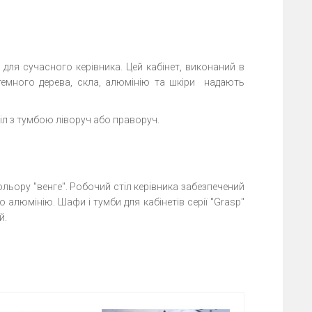
в для сучасного керівника. Цей кабінет, виконаний в
я темного дерева, скла, алюмінію та шкіри надають
тіл з тумбою ліворуч або праворуч.
ьору "венге". Робочий стіл керівника забезпечений
алюмінію. Шафи і тумби для кабінетів серії "Grasp"
й.