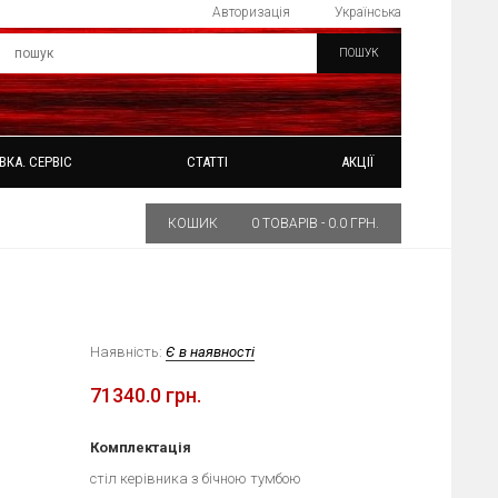
Авторизація
Українська
ПОШУК
ВКА. СЕРВІС
СТАТТІ
АКЦІЇ
КОШИК
0 ТОВАРІВ - 0.0 ГРН.
Наявність:
Є в наявності
71340.0 грн.
Комплектація
стіл керівника з бічною тумбою