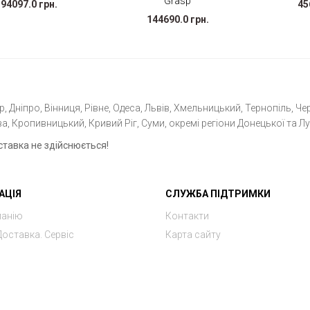
Grasp
94097.0 грн.
45
144690.0 грн.
 Дніпро, Вінниця, Рівне, Одеса, Львів, Хмельницький, Тернопіль, Чер
а, Кропивницький, Кривий Ріг, Суми, окремі регіони Донецької та Лу
ставка не здійснюється!
АЦІЯ
СЛУЖБА ПІДТРИМКИ
панію
Контакти
Доставка. Сервіс
Карта сайту