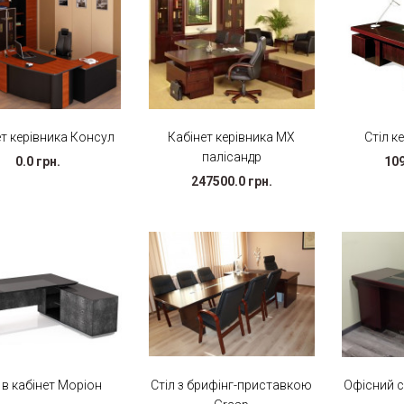
т керівника Консул
Кабінет керівника МХ
Стіл к
палісандр
0.0 грн.
109
247500.0 грн.
 в кабінет Моріон
Стіл з брифінг-приставкою
Офісний с