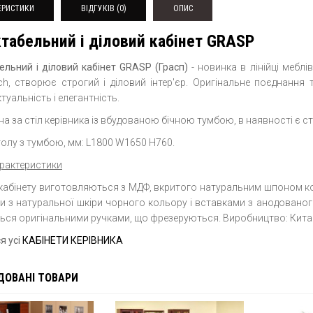
ЕРИСТИКИ
ВІДГУКІВ (0)
ОПИС
табельний і діловий кабінет GRASP
ельний і діловий кабінет GRASP (Грасп)
- новинка в лінійці меблі
tech, створює строгий і діловий інтер'єр. Оригінальне поєднанн
ктуальність і елегантність.
на за стіл керівника із вбудованою бічною тумбою, в наявності є с
толу з тумбою, мм: L1800 W1650 H760.
арактеристики
 кабінету виготовляються з МДФ, вкритого натуральним шпоном кол
 з натуральної шкіри чорного кольору і вставками з анодованого 
ться оригінальними ручками, що фрезеруються. Виробництво: Кита
я усі
КАБІНЕТИ КЕРІВНИКА
ДОВАНІ ТОВАРИ