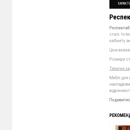
ХАРАКТ
Респек
Респектаб
стилі hi-
кабінету а
Ціна вказа
Розміри с
Технічні х
Меблі для
накладками
відрізняю
Подивитис
РЕКОМЕН