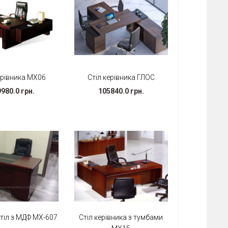
ерівника МХ06
Стіл керівника ГЛОС
980.0 грн.
105840.0 грн.
тіл з МДФ МХ-607
Стіл керівника з тумбами