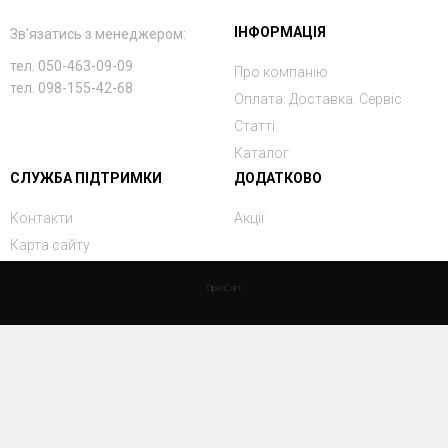
ІНФОРМАЦІЯ
Зв'язатись з менеджером:
тел. 050-463-09-09
Про компанію
тел. 098-155-42-68
Оплата. Доставка. Сервіс
Статті
Каталог
СЛУЖБА ПІДТРИМКИ
ДОДАТКОВО
Контакти
Акції
Карта сайту
OpenCart