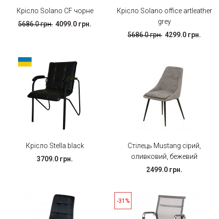
Крісло Solano CF чорне
Крісло Solano office artleather
grey
5686.0 грн.
4099.0 грн.
5686.0 грн.
4299.0 грн.
Крісло Stella black
Стілець Mustang сірий,
оливковий, бежевий
3709.0 грн.
2499.0 грн.
-31%