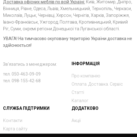
Доставка офісних меблів по всій Україні:
Київ, Житомир, Дніпро,
Вінниця, Рівне, Одеса, Львів, Хмельницький, Тернопіль, Черкаси,
Миколаїв, Луцьк, Чернівці, Херсон, Чернігів, Харків, Запоріжжя,
Івано-Франківськ, Ужгород, Полтава, Кропивницький, Кривий
Ріг, Суми, окремі регіони Донецької та Луганської області.
УВАГА! На тимчасово окуповану територію України доставка не
здійснюється!
ІНФОРМАЦІЯ
Зв'язатись з менеджером:
тел. 050-463-09-09
Про компанію
тел. 098-155-42-68
Оплата. Доставка. Сервіс
Статті
Каталог
СЛУЖБА ПІДТРИМКИ
ДОДАТКОВО
Контакти
Акції
Карта сайту