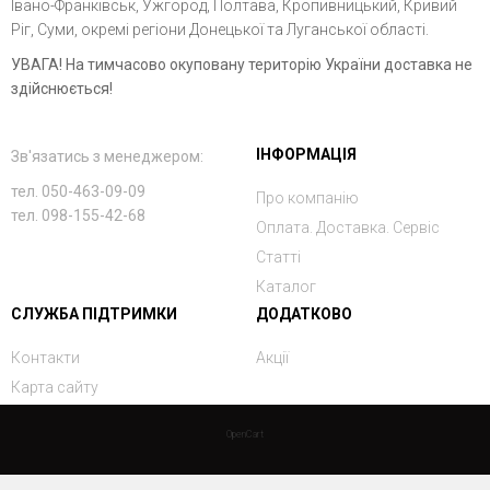
Івано-Франківськ, Ужгород, Полтава, Кропивницький, Кривий
Ріг, Суми, окремі регіони Донецької та Луганської області.
УВАГА! На тимчасово окуповану територію України доставка не
здійснюється!
ІНФОРМАЦІЯ
Зв'язатись з менеджером:
тел. 050-463-09-09
Про компанію
тел. 098-155-42-68
Оплата. Доставка. Сервіс
Статті
Каталог
СЛУЖБА ПІДТРИМКИ
ДОДАТКОВО
Контакти
Акції
Карта сайту
OpenCart