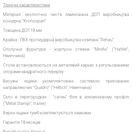
Технічні характеристики
Матеріал: екологічно чиста ламінована ДСП виробництва
концерну "Kronospan"
Товщина ДСП 18 мм
Крайка - ПВХ протиударна виробництва компанії "Rehau"
Сполучна фурнітура - корпусні стяжки "Minifix" ("Hafele",
Німеччина)
Столи встановлюються на металевий каркас з регульованими
опорами квадратного перерізу
Висувні ящики укомплектовані системою прихованих
направляючих "Quadro" ("Hettich", Німеччина)
Скло в перегородках - "сатин" біле в алюмінієвому профілі
("Metal Stampi", Італія)
Верхні ящики тумб комплектуються замками
Гарантія 18 місяців
Виробництво Україна