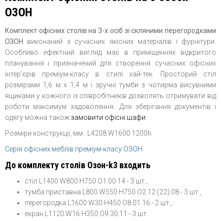
ОЗОН
Комплект офісних столів на 3-х осіб зі скляними перегородками
ОЗОН
виконаний з сучасних якісних матеріалів і фурнітури.
Особливо ефектний вигляд має в приміщеннях відкритого
планування і призначений для створення сучасних офісних
інтер'єрів преміум-класу в стилі хай-тек. Просторий стіл
розмірами 1,6 м х 1,4 м і зручні тумби з чотирма висувними
ящиками у кожного із співробітників дозволять отримувати від
роботи максимум задоволення. Для зберігання документів і
одягу можна також
замовити офісні шафи
.
Розміри конструкції, мм : L4208 W1600 1200h
Серія офісних меблів преміум-класу ОЗОН
До комплекту столів Озон-k3 входить
стіл L1400 W800 H750 O1.00.14 - 3 шт.,
тумба приставна L800 W550 H750 O2.12 (22).08 - 3 шт.,
перегородка L1600 W30 H450 O8.01.16 - 2 шт.,
екран L1120 W16 H350 O9.30.11 - 3 шт.