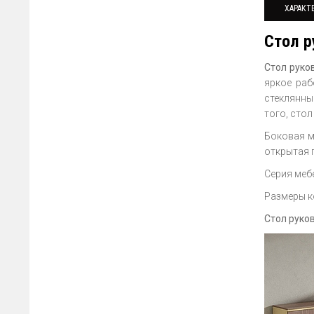
ХАРАКТ
Стол р
Стол руко
яркое раб
стеклянны
того, сто
Боковая м
открытая 
Серия меб
Размеры к
Стол руко