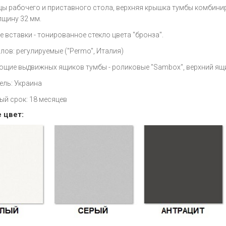
ы рабочего и приставного стола, верхняя крышка тумбы комбинир
щину 32 мм.
 вставки - тонированное стекло цвета "бронза".
лов: регулируемые ("Permo", Италия)
щие выдвижных ящиков тумбы - роликовые
"Sambox",
верхний ящ
ель: Украина
ый срок: 18 месяцев
 цвет: