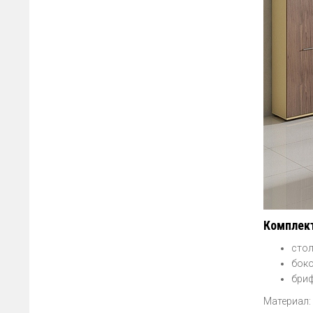
Комплект
стол
боко
бриф
Материал: