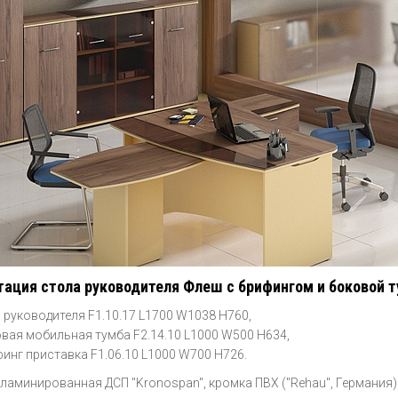
ация стола руководителя Флеш с брифингом и боковой 
 руководителя F1.10.17 L1700 W1038 H760,
вая мобильная тумба F2.14.10 L1000 W500 H634,
инг приставка F1.06.10 L1000 W700 H726.
 ламинированная ДСП "Kronospan", кромка ПВХ ("Rehau", Германия)