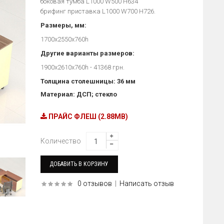
боковая тумба L1000 W500 H634
брифинг приставка L1000 W700 H726.
Размеры, мм:
1700x2550x760h
Другие варианты размеров:
1900x2610x760h - 41368 грн.
Толщина столешницы: 36 мм
Материал: ДСП; стекло
ПРАЙС ФЛЕШ (2.88MB)
Количество
0 отзывов
|
Написать отзыв