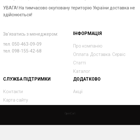
УВАГА! На тимчасово окуповану територію України доставка не
здійснюється!
ІНФОРМАЦІЯ
Зв'язатись з менеджером:
тел. 050-463-09-09
Про компанію
тел. 098-155-42-68
Оплата. Доставка. Сервіс
Статті
Каталог
СЛУЖБА ПІДТРИМКИ
ДОДАТКОВО
Контакти
Акції
Карта сайту
OpenCart