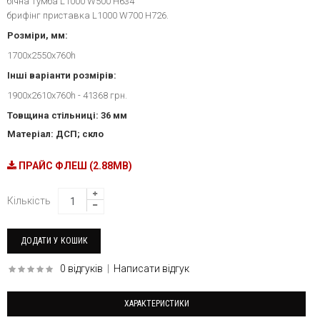
бічна тумба L1000 W500 H634
брифінг приставка L1000 W700 H726.
Розміри, мм:
1700x2550x760h
Інші варіанти розмірів:
1900x2610x760h - 41368 грн.
Товщина стільниці: 36 мм
Матеріал: ДСП; скло
ПРАЙС ФЛЕШ (2.88MB)
Кількість
0 відгуків
|
Написати відгук
ХАРАКТЕРИСТИКИ