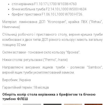
стіл керівника F1.10.17 L1700 W1038 H760
бічна мобільна тумба F2.14.10 L1000 W500 H634
брифінг приставка F1.06.10 L1000 W700 H726.
Матеріал: ламінована ДСП "Kronospan", крайка ПВХ ("Rehau",
Німеччина)
Стільниці робочого і приставного столу, верхня кришка тумби
комбіновані з двох типів ДСП різного кольору і мають загальну
товщину 32 мм
Скляні вставки - тоноване скло кольору "бронза".
Ніжки столів: регульовані ("Permo", Італія)
Направляючі висувних ящиків тумби - роликові "Sambox",
верхній ящик тумби укомплектований замком.
Виробник: Україна
Гарантійний термін: 18 місяців
Оберіть колір стола керівника з брифінгом та бічною
тумбою ФЛЕШ