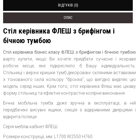
ВІДГУКІВ (0)
ОПИС
Стіл керівника ФЛЕШ з брифінгом і
бічною тумбою
Стіл керівника бізнес класу ФЛЕШ з брифінгом і бічною тумбою
варто купити, якщо Ви хочете придбати сучасне і яскраве
робоче місце, яке підкреслило б Вашу індивідуальність.
Стільниці і верхні кришки тумб декоровані скляними вставками
з тонованого скла кольору "бронза", що вигідно виділяє цю
модель серед інших. Крім того, стіл керівника Флеш має цікаву
форму стільниці та ефектне контрастне колірне виконання.
Бічна мобільна тумба дуже зручна в експлуатації, в ній
передбачені висувні ящики, секція з відкривними дверцями і
відкрита полиця.
Серія меблів кабінет ФЛЕШ
Розміри конструкції, мм: L1700 W2550 H760