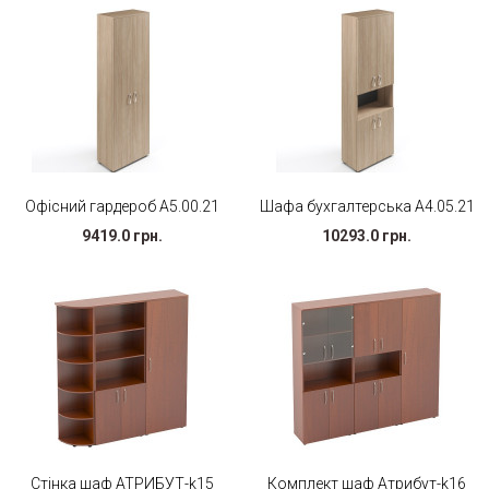
Офісний гардероб А5.00.21
Шафа бухгалтерська А4.05.21
9419.0 грн.
10293.0 грн.
Стінка шаф АТРИБУТ-k15
Комплект шаф Атрибут-k16