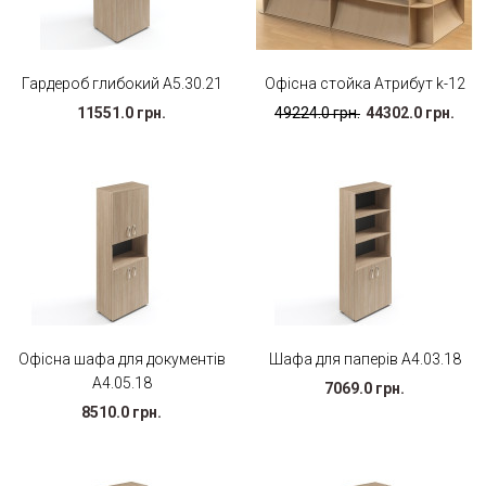
Гардероб глибокий А5.30.21
Офісна стойка Атрибут k-12
11551.0 грн.
49224.0 грн.
44302.0 грн.
Офісна шафа для документів
Шафа для паперів А4.03.18
А4.05.18
7069.0 грн.
8510.0 грн.