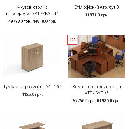
4 кутові столи з
Стіл офісний Атрибут-3
перегородкою АТРИБУТ-14
31871.0 грн.
49798.0 грн.
44818.0 грн.
-10%
Тумба для документів А4.01.07
Комплект офісних столів
АТРИБУТ-k5
4125.0 грн.
57756.0 грн.
51980.0 грн.