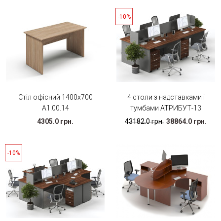
-10%
Стіл офісний 1400х700
4 столи з надставками і
А1.00.14
тумбами АТРИБУТ-13
4305.0 грн.
43182.0 грн.
38864.0 грн.
-10%