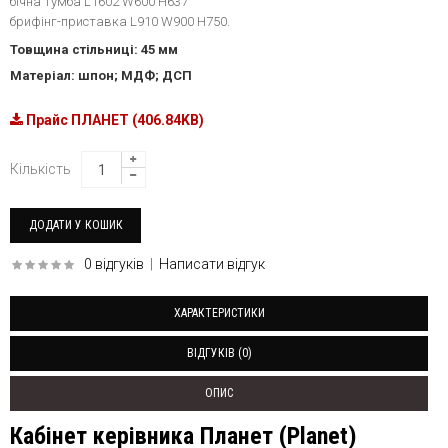
бічна тумба L1602 W600 H637
брифінг-приставка L910 W900 H750.
Товщина стільниці: 45 мм
Матеріал: шпон; МДФ; ДСП
Прайс ПЛАНЕТ (406.84KB)
Кількість
0 відгуків
|
Написати відгук
ХАРАКТЕРИСТИКИ
ВІДГУКІВ (0)
ОПИС
Кабінет керівника Планет (Planet)