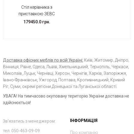
Стіл керівника з
приставкою ЗЕВС
179450.0 грн.
Доставка офісних меблів по всій Україні:
Київ, Житомир, Дніпро,
Вінниця, Рівне, Одеса, Львів, Хмельницький, Тернопіль, Черкаси,
Миколаїв, Луцьк, Чернівці, Херсон, Чернігів, Харків, Запоріжжя,
Івано-Франківськ, Ужгород, Полтава, Кропивницький, Кривий
Ріг, Суми, окремі регіони Донецької та Луганської області.
УВАГА! На тимчасово окуповану територію України доставка не
здійснюється!
ІНФОРМАЦІЯ
Зв'язатись з менеджером:
тел. 050-463-09-09
Про компанію