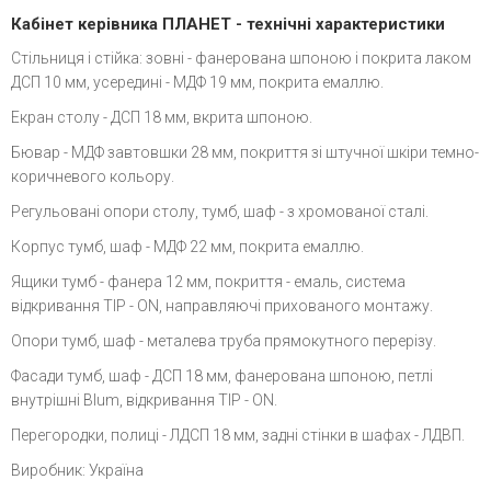
Кабінет керівника ПЛАНЕТ - технічні характеристики
Стільниця і стійка: зовні - фанерована шпоною і покрита лаком
ДСП 10 мм, усередині - МДФ 19 мм, покрита емаллю.
Екран столу - ДСП 18 мм, вкрита шпоною.
Бювар - МДФ завтовшки 28 мм, покриття зі штучної шкіри темно-
коричневого кольору.
Регульовані опори столу, тумб, шаф - з хромованої сталі.
Корпус тумб, шаф - МДФ 22 мм, покрита емаллю.
Ящики тумб - фанера 12 мм, покриття - емаль, система
відкривання TIP - ON, направляючі прихованого монтажу.
Опори тумб, шаф - металева труба прямокутного перерізу.
Фасади тумб, шаф - ДСП 18 мм, фанерована шпоною, петлі
внутрішні Blum, відкривання TIP - ON.
Перегородки, полиці - ЛДСП 18 мм, задні стінки в шафах - ЛДВП.
Виробник: Україна