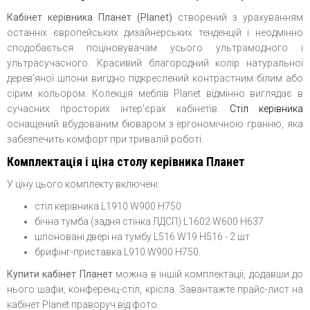
Кабінет керівника Планет (Planet)
створений з урахуванням
останніх європейських дизайнерських тенденцій і неодмінно
сподобається поціновувачам усього ультрамодного і
ультрасучасного. Красивий благородний колір натуральної
дерев'яної шпони вигідно підкреслений контрастним білим або
сірим кольором. Колекція меблів Planet відмінно виглядає в
сучасних просторих інтер'єрах кабінетів.
Стіл керівника
оснащений вбудованим бюваром з ергономічною гранню, яка
забезпечить комфорт при тривалій роботі.
Комплектація і ціна столу керівника Планет
У ціну цього комплекту включені:
стіл керівника L1910 W900 H750
бічна тумба (задня стінка ЛДСП) L1602 W600 H637
шпоновані двері на тумбу L516 W19 H516 - 2 шт
брифінг-приставка L910 W900 H750.
Купити кабінет Планет
можна в іншій комплектації, додавши до
нього шафи, конференц-стіл, крісла. Завантажте прайс-лист на
кабінет Planet праворуч від фото.