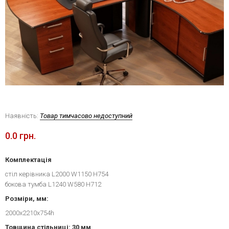
Наявність:
Товар тимчасово недоступний
0.0 грн.
Комплектація
стіл керівника L2000 W1150 H754
бокова тумба L1240 W580 H712
Розміри, мм:
2000x2210x754h
Товщина стільниці: 30 мм