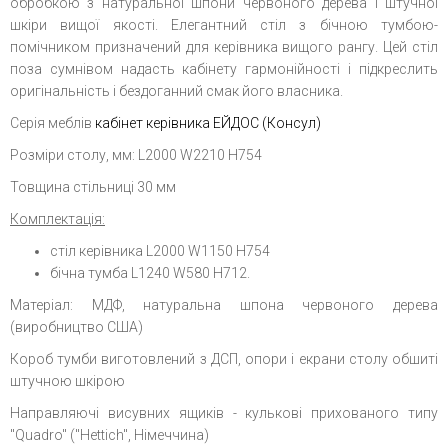
обробкою з натуральної шпони червоного дерева і штучної
шкіри вищої якості. Елегантний стіл з бічною тумбою-
помічником призначений для керівника вищого рангу. Цей стіл
поза сумнівом надасть кабінету гармонійності і підкреслить
оригінальність і бездоганний смак його власника.
Серія меблів
кабінет керівника ЕЙДОС (Консул)
Розміри столу, мм: L2000 W2210 H754
Товщина стільниці 30 мм
Комплектація:
стіл керівника L2000 W1150 H754
бічна тумба L1240 W580 H712.
Матеріал: МДФ, натуральна шпона червоного дерева
(виробництво США)
Короб тумби виготовлений з ДСП, опори і екрани столу обшиті
штучною шкірою
Направляючі висувних ящиків - кулькові прихованого типу
"Quadro" ("Hettich", Німеччина)