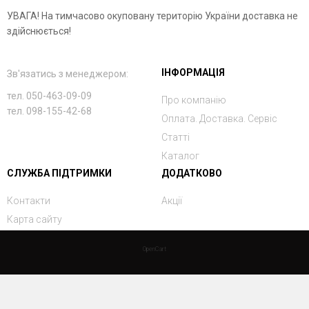
УВАГА! На тимчасово окуповану територію України доставка не
здійснюється!
ІНФОРМАЦІЯ
Зв'язатись з менеджером:
тел. 050-463-09-09
Про компанію
тел. 098-155-42-68
Оплата. Доставка. Сервіс
Статті
Каталог
СЛУЖБА ПІДТРИМКИ
ДОДАТКОВО
Контакти
Акції
Карта сайту
OpenCart