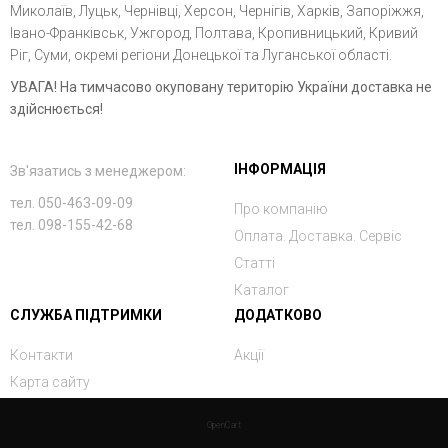
Миколаїв, Луцьк, Чернівці, Херсон, Чернігів, Харків, Запоріжжя,
Івано-Франківськ, Ужгород, Полтава, Кропивницький, Кривий
Ріг, Суми, окремі регіони Донецької та Луганської області.
УВАГА! На тимчасово окуповану територію України доставка не
здійснюється!
ІНФОРМАЦІЯ
Зв'язатись з менеджером:
тел. 050-463-09-09
Про компанію
тел. 098-155-42-68
Оплата. Доставка. Сервіс
Статті
Каталог
СЛУЖБА ПІДТРИМКИ
ДОДАТКОВО
Контакти
Акції
Карта сайту
OpenCart