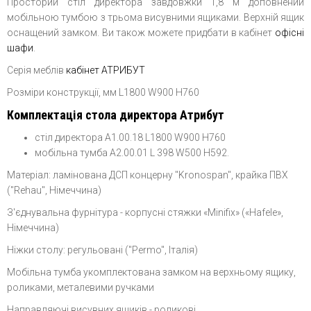
Просторий стіл директора завдовжки 1,8 м доповнений
мобільною тумбою з трьома висувними ящиками. Верхній ящик
оснащений замком. Ви також можете придбати в кабінет
офісні
шафи
.
Серія меблів
кабінет АТРИБУТ
Розміри конструкції, мм L1800 W900 H760
Комплектація стола директора Атрибут
стіл директора А1.00.18 L1800 W900 H760
мобільна тумба А2.00.01 L 398 W500 H592.
Матеріал: ламінована ДСП
концерну
"Kronospan", крайка ПВХ
("Rehau", Німеччина)
З'єднувальна фурнітура - корпусні стяжки «Minifix» («Hafele»,
Німеччина)
Ніжки столу: регульовані ("Permo", Італія)
Мобільна тумба укомплектована замком на верхньому ящику,
роликами, металевими ручками
Направляючі висувних ящиків - роликові.