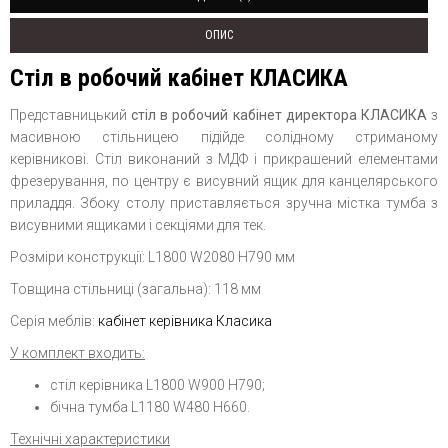
ОПИС
Стіл в робочий кабінет КЛАСИКА
Представницький
стіл в робочий кабінет директора КЛАСИКА
з
масивною стільницею підійде солідному стриманому
керівникові. Стіл виконаний з МДФ і прикрашений елементами
фрезерування, по центру є висувний ящик для канцелярського
приладдя. Збоку столу приставляється зручна містка тумба з
висувними ящиками і секціями для тек.
Розміри конструкції: L1800 W2080 H790 мм
Товщина стільниці (загальна): 118 мм
Серія меблів:
кабінет керівника Класика
У комплект входить:
стіл керівника L1800 W900 H790;
бічна тумба L1180 W480 H660.
Технічні характеристики