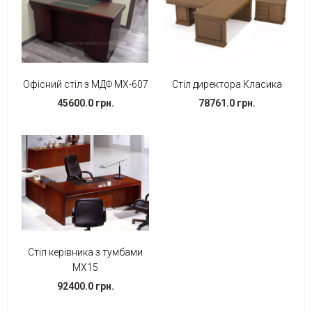
Офісний стіл з МДФ МХ-607
Стіл директора Класика
45600.0 грн.
78761.0 грн.
Стіл керівника з тумбами
МХ15
92400.0 грн.