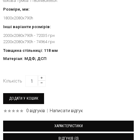
бокова тумба 1180х480х660h.
Розміри, мм:
1800х2080х790h
Інші варіанти розмірів:
2000х2080х790h - 72035 грн
2200х2080х790h - 74964 грн
Товщина стільниці: 118 мм
Матеріал: МДФ; ДСП
Кількість
0 відгуків
|
Написати відгук
ХАРАКТЕРИСТИКИ
ВІДГУКІВ (0)