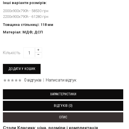
Інші варіанти розмірів:
2000х900х790h - 58530 грн
2200х900х790h - 61280 грн
Товщина стільниці: 118 мм
Матеріал: МДФ; ДСП
Кількість
0 відгуків
|
Написати відгук
ХАРАКТЕРИСТИКИ
ВІДГУКІВ (0)
ОПИС
Столи Класика: ціна, розміри і комплектація