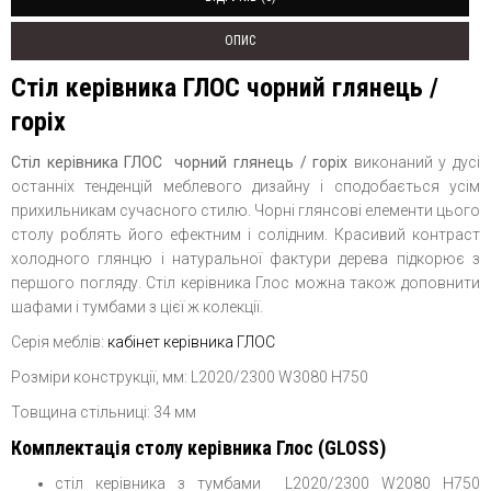
ОПИС
Стіл керівника ГЛОС чорний глянець /
горіх
Стіл керівника ГЛОС чорний глянець / горіх
виконаний у дусі
останніх тенденцій меблевого дизайну і сподобається усім
прихильникам сучасного стилю. Чорні глянсові елементи цього
столу роблять його ефектним і солідним. Красивий контраст
холодного глянцю і натуральної фактури дерева підкорює з
першого погляду. Стіл керівника Глос можна також доповнити
шафами і тумбами з цієї ж колекції.
Серія меблів:
кабінет керівника ГЛОС
Розміри конструкції, мм: L2020/2300 W3080 H750
Товщина стільниці: 34 мм
Комплектація столу керівника Глос (GLOSS)
стіл керівника з тумбами L2020/2300 W2080 H750