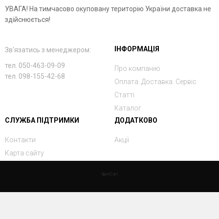
УВАГА! На тимчасово окуповану територію України доставка не
здійснюється!
ІНФОРМАЦІЯ
Зв'язатись з менеджером:
тел. 050-463-09-09
Про компанію
тел. 098-155-42-68
Оплата. Доставка. Сервіс
Статті
Каталог
СЛУЖБА ПІДТРИМКИ
ДОДАТКОВО
Контакти
Акції
Карта сайту
OpenCart