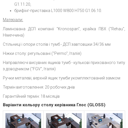
G1.11.20,
брифінг-приставка L1000 W800 H750 G1.06.10.
Матеріали:
Ламінована ДСП компанії "Kronospan", крайка ПВХ ("Rehau",
Німеччина)
Стільниці і опори столів і тумб - ДСП завтовшки 34/36 мм
Ніжки столу: регульовані ("Permo", Італія)
Направляючі висувних ящиків тумб - кулькові прихованого типу
з доводчиком ("FGV", Італія)
Ручки металеві, верхній ящик тумби укомплектований замком
Термін виготовлення: 20 робочих днів
Гарантійний термін: 18 місяців
Варіанти кольору столу керівника Глос (GLOSS)