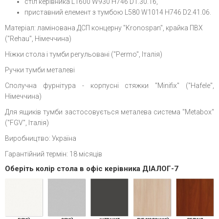
стіл керівника L1600 W930 H746 D1.30.16,
приставний елемент з тумбою L580 W1014 H746 D2.41.06.
Матеріал: ламінована ДСП концерну "Kronospan", крайка ПВХ
("Rehau", Німеччина)
Ніжки стола і тумби регульовані ("Permo", Італія)
Ручки тумби металеві
Сполучна фурнітура - корпусні стяжки "Minifix" ("Hafele",
Німеччина)
Для ящиків тумби застосовується металева система "Metabox"
("FGV", Італія)
Виробництво: Україна
Гарантійний термін: 18 місяців
Оберіть колір стола в офіс керівника ДІАЛОГ-7