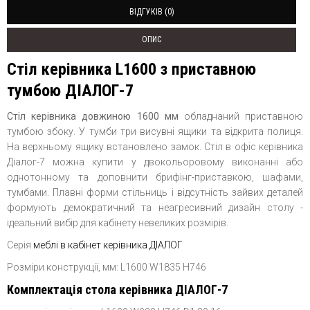
ВІДГУКІВ (0)
ОПИС
Стіл керівника L1600 з приставною
тумбою ДІАЛОГ-7
Стіл керівника довжиною 1600 мм
обладнаний
приставною
тумбою збоку. У тумби три висувні ящики та відкрита полиця.
На верхньому ящику встановлено замок. Стіл в офіс керівника
Діалог-7 можна купити у двокольоровому виконанні або
однотонному та доповнити брифінг-приставкою, шафами,
тумбами. Плавні форми стільниць і відсутність зайвих деталей
формують демократичний та неагресивний дизайн столу -
ідеальний вибір для кабінету невеликих розмірів.
Серія
меблі в кабінет керівника ДІАЛОГ
Розміри конструкції, мм: L1600 W1835 H746
Комплектація стола керівника ДІАЛОГ-7