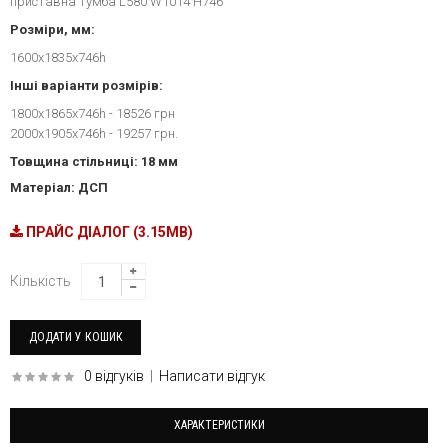
приставна тумба L580 W1014 H746
Розміри, мм:
1600х1835x746h
Інші варіанти розмірів:
1800x1865x746h - 18526 грн
2000x1905x746h - 19257 грн.
Товщина стільниці: 18 мм
Матеріал: ДСП
ПРАЙС ДІАЛОГ (3.15MB)
Кількість
0 відгуків
|
Написати відгук
ХАРАКТЕРИСТИКИ