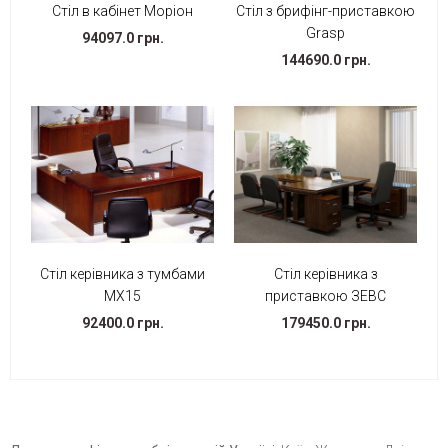
Стіл в кабінет Моріон
Стіл з брифінг-приставкою
Grasp
94097.0 грн.
144690.0 грн.
Стіл керівника з тумбами
Стіл керівника з
МХ15
приставкою ЗЕВС
92400.0 грн.
179450.0 грн.