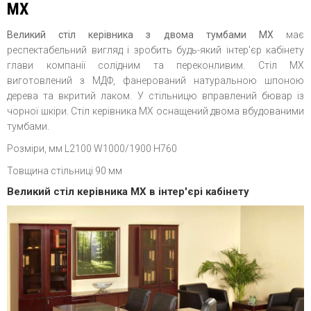
МХ
Великий стіл керівника з двома тумбами МХ
має
респектабельний вигляд і зробить будь-який інтер'єр кабінету
глави компанії солідним та переконливим. Стіл МХ
виготовлений з МДФ, фанерований натуральною шпоною
дерева та вкритий лаком. У стільницю вправлений бювар із
чорної шкіри. Стіл керівника МХ оснащений двома вбудованими
тумбами.
Розміри, мм L2100 W1000/1900 H760
Товщина стільниці 90 мм
Великий стіл керівника МХ в інтер'єрі кабінету