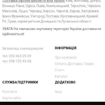
Доставка офісних меблів по всій Україні:
Київ, Житомир, Дніпро,
Вінниця, Рівне, Одеса, Львів, Хмельницький, Тернопіль, Черкаси,
Миколаїв, Луцьк, Чернівці, Херсон, Чернігів, Харків, Запоріжжя,
Івано-Франківськ, Ужгород, Полтава, Кропивницький, Кривий
Ріг, Суми, окремі регіони Донецької та Луганської області.
УВАГА! На тимчасово окуповану територію України доставка не
здійснюється!
ІНФОРМАЦІЯ
Зв'язатись з менеджером:
тел. 050-463-09-09
Про компанію
тел. 098-155-42-68
Оплата. Доставка. Сервіс
Статті
Каталог
СЛУЖБА ПІДТРИМКИ
ДОДАТКОВО
Контакти
Акції
Карта сайту